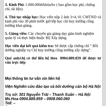
3. Kinh Phí:
1.000.000đ/khóa/hv ( bao gồm học phí, chứng
chỉ, tài liệu).
4. Thủ tục nhập học:
Học viên nộp 2 ảnh 3×4, 01 CMTND và
kinh phí vào 30 phút trước giờ lớp học chỉ huy trưởng công
trường khai giảng.
5. Giảng viên:
Các chuyên gia giảng dạy giàu kinh nghiệm
quản lý và thực hiện thuộc Bộ Xây dựng.
Học viên đạt kết quả kiểm tra:
Sẽ được cấp chứng chỉ “ Bồi
dưỡng nghiệp vụ Chỉ huy trưởng công trường xây dựng”.
Quý anh/chị có thể liên hệ theo 0904.889.859 để được tư
vấn trực tiếp
Mọi thông tin tư vấn xin liên hệ
Viện Nghiên cứu đào tạo và bồi dưỡng cán bộ Hà Nội
Trụ sở: 301 Nguyễn Trãi – Thanh Xuân – Hà Nội
Ms.Hoa 0904.889.859 – 0908.060.060
Tell: –