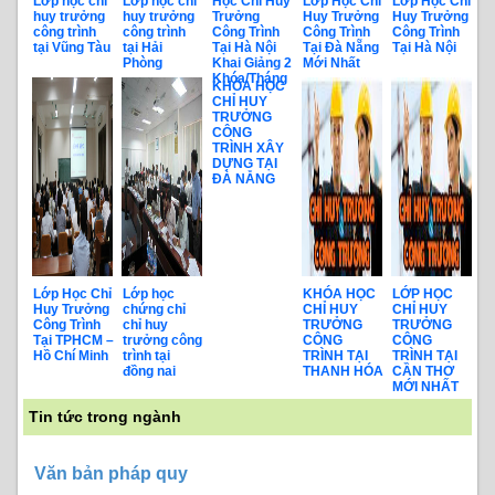
Lớp học chỉ
Lớp học chỉ
Học Chỉ Huy
Lớp Học Chỉ
Lớp Học Chỉ
huy trưởng
huy trưởng
Trưởng
Huy Trưởng
Huy Trưởng
công trình
công trình
Công Trình
Công Trình
Công Trình
tại Vũng Tàu
tại Hải
Tại Hà Nội
Tại Đà Nẵng
Tại Hà Nội
Phòng
Khai Giảng 2
Mới Nhất
Khóa/Tháng
KHÓA HỌC
CHỈ HUY
TRƯỞNG
CÔNG
TRÌNH XÂY
DỰNG TẠI
ĐÀ NẴNG
Lớp Học Chỉ
Lớp học
KHÓA HỌC
LỚP HỌC
Huy Trưởng
chứng chỉ
CHỈ HUY
CHỈ HUY
Công Trình
chỉ huy
TRƯỞNG
TRƯỞNG
Tại TPHCM –
trưởng công
CÔNG
CÔNG
Hồ Chí Minh
trình tại
TRÌNH TẠI
TRÌNH TẠI
đồng nai
THANH HÓA
CẦN THƠ
MỚI NHẤT
Tin tức trong ngành
Văn bản pháp quy