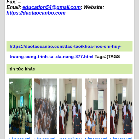
Fax: –
Email:
education54@gmail.com
; Website:
https://daotaocanbo.com
https://daotaocanbo.com/dao-tao/khoa-hoc-chi-huy-
truong-cong-trinh-tai-da-nang-877.html
Tags:{TAGS
tin tức khác