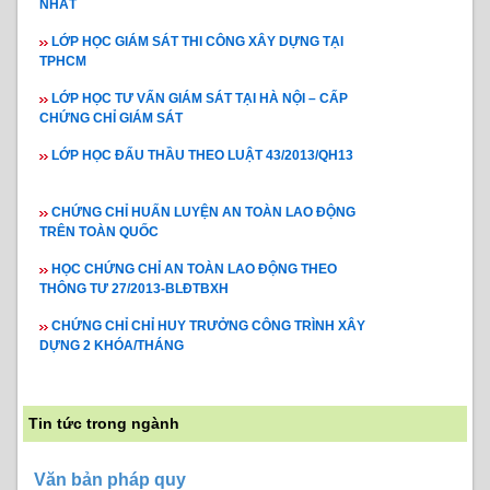
NHẤT
LỚP HỌC GIÁM SÁT THI CÔNG XÂY DỰNG TẠI
TPHCM
LỚP HỌC TƯ VẤN GIÁM SÁT TẠI HÀ NỘI – CẤP
CHỨNG CHỈ GIÁM SÁT
LỚP HỌC ĐẤU THẦU THEO LUẬT 43/2013/QH13
CHỨNG CHỈ HUẤN LUYỆN AN TOÀN LAO ĐỘNG
TRÊN TOÀN QUỐC
HỌC CHỨNG CHỈ AN TOÀN LAO ĐỘNG THEO
THÔNG TƯ 27/2013-BLĐTBXH
CHỨNG CHỈ CHỈ HUY TRƯỞNG CÔNG TRÌNH XÂY
DỰNG 2 KHÓA/THÁNG
Tin tức trong ngành
Văn bản pháp quy