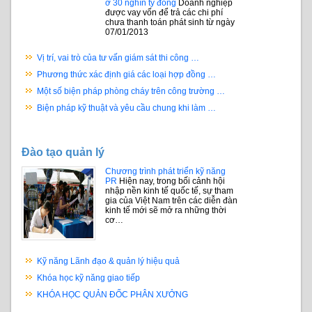
ở 30 nghìn tỷ đồng
Doanh nghiệp
được vay vốn để trả các chi phí
chưa thanh toán phát sinh từ ngày
07/01/2013
Vị trí, vai trò của tư vấn giám sát thi công …
Phương thức xác định giá các loại hợp đồng …
Một số biện pháp phòng cháy trên công trường …
Biện pháp kỹ thuật và yêu cầu chung khi làm …
Đào tạo quản lý
Chương trình phát triển kỹ năng
PR
Hiện nay, trong bối cảnh hội
nhập nền kinh tế quốc tế, sự tham
gia của Việt Nam trên các diễn đàn
kinh tế mới sẽ mở ra những thời
cơ…
Kỹ năng Lãnh đạo & quản lý hiệu quả
Khóa học kỹ năng giao tiếp
KHÓA HỌC QUẢN ĐỐC PHÂN XƯỞNG