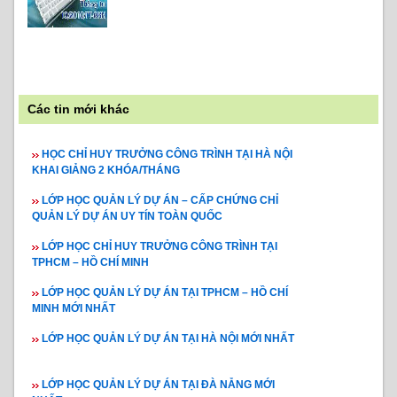
Các tin mới khác
HỌC CHỈ HUY TRƯỞNG CÔNG TRÌNH TẠI HÀ NỘI
KHAI GIẢNG 2 KHÓA/THÁNG
LỚP HỌC QUẢN LÝ DỰ ÁN – CẤP CHỨNG CHỈ
QUẢN LÝ DỰ ÁN UY TÍN TOÀN QUỐC
LỚP HỌC CHỈ HUY TRƯỞNG CÔNG TRÌNH TẠI
TPHCM – HỒ CHÍ MINH
LỚP HỌC QUẢN LÝ DỰ ÁN TẠI TPHCM – HỒ CHÍ
MINH MỚI NHẤT
LỚP HỌC QUẢN LÝ DỰ ÁN TẠI HÀ NỘI MỚI NHẤT
LỚP HỌC QUẢN LÝ DỰ ÁN TẠI ĐÀ NẴNG MỚI