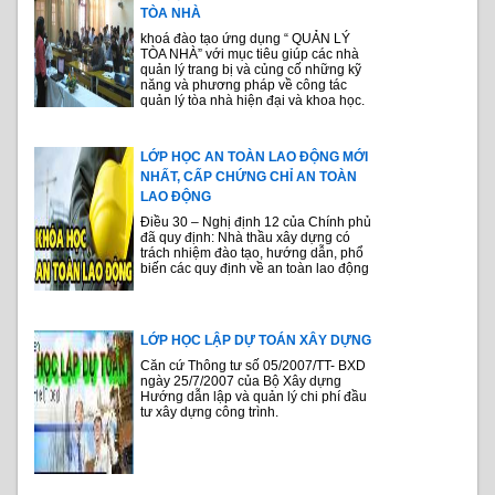
TÒA NHÀ
khoá đào tạo ứng dụng “ QUẢN LÝ
TÒA NHÀ” với mục tiêu giúp các nhà
quản lý trang bị và củng cố những kỹ
năng và phương pháp về công tác
quản lý tòa nhà hiện đại và khoa học.
LỚP HỌC AN TOÀN LAO ĐỘNG MỚI
NHẤT, CẤP CHỨNG CHỈ AN TOÀN
LAO ĐỘNG
Điều 30 – Nghị định 12 của Chính phủ
đã quy định: Nhà thầu xây dựng có
trách nhiệm đào tạo, hướng dẫn, phổ
biến các quy định về an toàn lao động
LỚP HỌC LẬP DỰ TOÁN XÂY DỰNG
Căn cứ Thông tư số 05/2007/TT- BXD
ngày 25/7/2007 của Bộ Xây dựng
Hướng dẫn lập và quản lý chi phí đầu
tư xây dựng công trình.