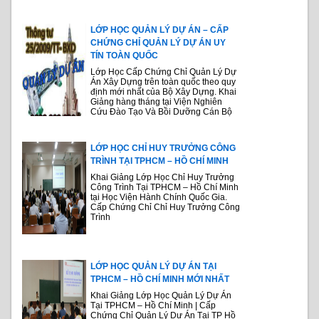
LỚP HỌC QUẢN LÝ DỰ ÁN – CẤP
CHỨNG CHỈ QUẢN LÝ DỰ ÁN UY
TÍN TOÀN QUỐC
Lớp Học Cấp Chứng Chỉ Quản Lý Dự
Án Xây Dựng trên toàn quốc theo quy
định mới nhất của Bộ Xây Dựng. Khai
Giảng hàng tháng tại Viện Nghiên
Cứu Đào Tạo Và Bồi Dưỡng Cán Bộ
LỚP HỌC CHỈ HUY TRƯỞNG CÔNG
TRÌNH TẠI TPHCM – HỒ CHÍ MINH
Khai Giảng Lớp Học Chỉ Huy Trưởng
Công Trình Tại TPHCM – Hồ Chí Minh
tại Học Viện Hành Chính Quốc Gia.
Cấp Chứng Chỉ Chỉ Huy Trưởng Công
Trình
LỚP HỌC QUẢN LÝ DỰ ÁN TẠI
TPHCM – HỒ CHÍ MINH MỚI NHẤT
Khai Giảng Lớp Học Quản Lý Dự Án
Tại TPHCM – Hồ Chí Minh | Cấp
Chứng Chỉ Quản Lý Dự Án Tại TP Hồ