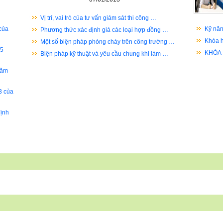
Vị trí, vai trò của tư vấn giám sát thi công …
của
Kỹ năn
Phương thức xác định giá các loại hợp đồng …
Khóa h
Một số biện pháp phòng cháy trên công trường …
05
KHÓA
Biện pháp kỹ thuật và yêu cầu chung khi làm …
năm
3 của
ịnh