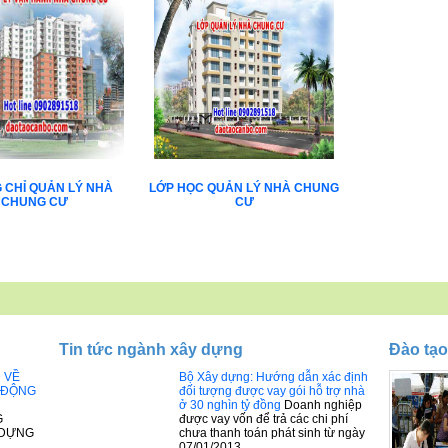
 CHỈ QUẢN LÝ NHÀ
LỚP HỌC QUẢN LÝ NHÀ CHUNG
CHUNG CƯ
CƯ
Tin tức ngành xây dựng
Đào tạo
Đ VỀ
Bộ Xây dựng: Hướng dẫn xác định
 ĐỘNG
đối tượng được vay gói hỗ trợ nhà
ở 30 nghìn tỷ đồng
Doanh nghiệp
G
được vay vốn để trả các chi phí
 DỰNG
chưa thanh toán phát sinh từ ngày
07/01/2013