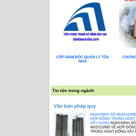
LỚP GIÁM ĐỐC QUẢN LÝ TÒA
CHỨNG
NHÀ
Tin tức trong ngành
Văn bản pháp quy
NGHỊ ĐỊNH SỐ 48/2010/N
HỢP ĐỒNG TRONG HOẠT
XÂY DỰNG
NGHỊ ĐỊNH SỐ
48/2010/NĐ VỀ HỢP ĐỒN
TRONG HOẠT ĐỘNG XÂY