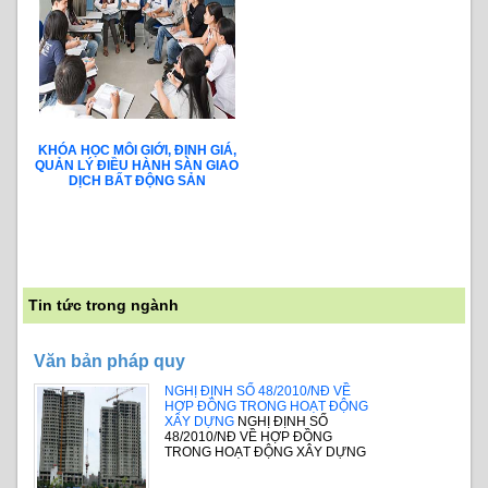
KHÓA HỌC MÔI GIỚI, ĐỊNH GIÁ,
QUẢN LÝ ĐIỀU HÀNH SÀN GIAO
DỊCH BẤT ĐỘNG SẢN
Tin tức trong ngành
Văn bản pháp quy
NGHỊ ĐỊNH SỐ 48/2010/NĐ VỀ
HỢP ĐỒNG TRONG HOẠT ĐỘNG
XÂY DỰNG
NGHỊ ĐỊNH SỐ
48/2010/NĐ VỀ HỢP ĐỒNG
TRONG HOẠT ĐỘNG XÂY DỰNG