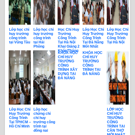
Lớp học chỉ
Lớp học chỉ
Học Chỉ Huy
Lớp Học Chỉ
Lớp Học Chỉ
huy trưởng
huy trưởng
Trưởng
Huy Trưởng
Huy Trưởng
công trình
công trình
Công Trình
Công Trình
Công Trình
tại Vũng Tàu
tại Hải
Tại Hà Nội
Tại Đà Nẵng
Tại Hà Nội
Phòng
Khai Giảng 2
Mới Nhất
Khóa/Tháng
KHÓA HỌC
KHÓA HỌC
CHỈ HUY
CHỈ HUY
TRƯỞNG
TRƯỞNG
CÔNG
CÔNG
TRÌNH XÂY
TRÌNH TẠI
DỰNG TẠI
ĐÀ NẴNG
ĐÀ NẴNG
Lớp Học Chỉ
Lớp học
LỚP HỌC
Huy Trưởng
chứng chỉ
CHỈ HUY
Công Trình
chỉ huy
TRƯỞNG
Tại TPHCM –
trưởng công
CÔNG
Hồ Chí Minh
trình tại
TRÌNH TẠI
đồng nai
CẦN THƠ
MỚI NHẤT