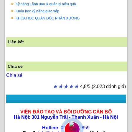
Kỹ năng Lãnh đạo & quản lý hiệu quả
Khóa học kỹ năng giao tiếp
KHÓA HỌC QUẢN ĐỐC PHÂN XƯỞNG
Liên kết
Chia sẽ
Chia sẻ
★★★★★
★★★★★
4,8/5 (2.023 đánh giá)
VIỆN ĐÀO TẠO VÀ BỒI DƯỠNG CÁN BỘ
Hà Nội: 301 Nguyễn Trãi - Thanh Xuân - Hà Nội
Hotline:
0904.889.859