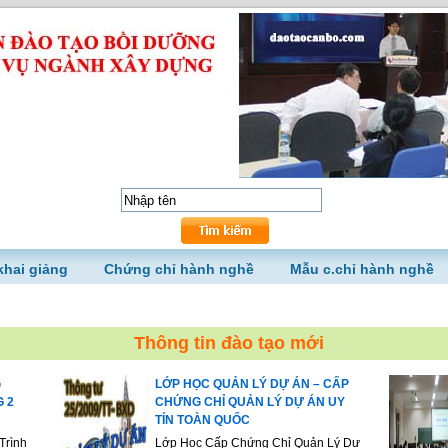
khai giảng
Chứng chỉ hành nghề
Mẫu c.chỉ hành nghề
Thông tin đào tạo mới
G
LỚP HỌC QUẢN LÝ DỰ ÁN – CẤP
G 2
CHỨNG CHỈ QUẢN LÝ DỰ ÁN UY
TÍN TOÀN QUỐC
Trình
Lớp Học Cấp Chứng Chỉ Quản Lý Dự