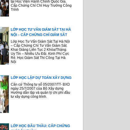
tại Học Viện Hành Chính Quốc Gia.
Cấp Chứng Chỉ Chỉ Huy Trưởng Công
Trình
LỚP HỌC TƯ VẤN GIÁM SÁT TẠI HÀ
NỘI – CẤP CHỨNG CHỈ GIÁM SÁT
Lớp Học Tư Vấn Giám Sát Tại Hà Nội
– Cấp Chứng Chỉ Tư Vấn Giám Sát.
Khai Giảng Liên Tục 2 Khóa/Tháng.
Uy Tín – Nhiều Ưu Đãi. Kinh Phí Cực
Rẻ. Học Giám Sát Thi Công Tại Hà
Nội
LỚP HỌC LẬP DỰ TOÁN XÂY DỰNG
Căn cứ Thông tư số 05/2007/TT- BXD
ngày 25/7/2007 của Bộ Xây dựng
Hướng dẫn lập và quản lý chi phí đầu
tư xây dựng công trình.
LỚP HỌC ĐẤU THẦU: CẤP CHỨNG