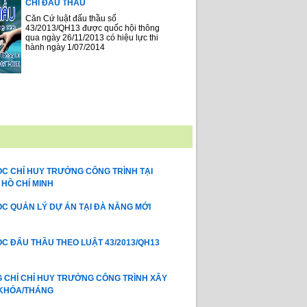
CHỈ ĐẤU THẦU
Căn Cứ luật đấu thầu số
43/2013/QH13 được quốc hội thông
qua ngày 26/11/2013 có hiệu lực thi
hành ngày 1/07/2014
C CHỈ HUY TRƯỞNG CÔNG TRÌNH TẠI
 HỒ CHÍ MINH
C QUẢN LÝ DỰ ÁN TẠI ĐÀ NẴNG MỚI
C ĐẤU THẦU THEO LUẬT 43/2013/QH13
CHỈ CHỈ HUY TRƯỞNG CÔNG TRÌNH XÂY
 KHÓA/THÁNG