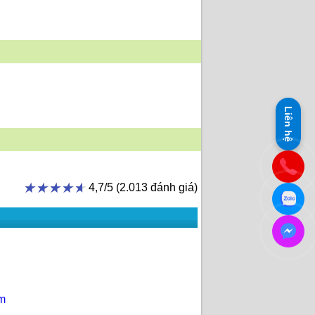
Liên hệ
★★★★★
★★★★★
4,7/5 (2.013 đánh giá)
m