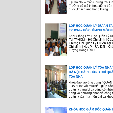
Tại Hà Nội – Cấp Chứng Chỉ Ch
Trưởng có giá trị hoạt động trên
quốc, khai giảng hàng tháng
LỚP HỌC QUẢN LÝ DỰ ÁN TẠ
TPHCM – HỒ CHÍ MINH MỚI N
Khai Giảng Lớp Học Quản Lý D
Tại TPHCM – Hồ Chí Minh | Cấ
Chứng Chỉ Quản Lý Dự Án Tại 
Chí Minh | Học Phí Ưu Đãi – Ch
Lượng Hàng Đầu !
LỚP HỌC QUẢN LÝ TÒA NHÀ 
HÀ NỘI, CẤP CHỨNG CHỈ QU
TÒA NHÀ
khoá đào tạo ứng dụng “ QUẢN
TÒA NHÀ” với mục tiêu giúp các
quản lý trang bị và củng cố nhữ
năng và phương pháp về công t
quản lý tòa nhà hiện đại và kho
KHÓA HỌC GIÁM ĐỐC QUẢN 