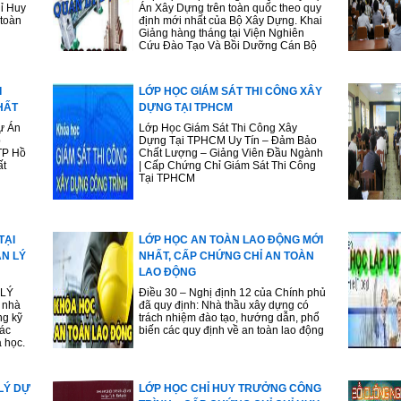
ỉ Huy
Án Xây Dựng trên toàn quốc theo quy
 toàn
định mới nhất của Bộ Xây Dựng. Khai
Giảng hàng tháng tại Viện Nghiên
Cứu Đào Tạo Và Bồi Dưỡng Cán Bộ
I
LỚP HỌC GIÁM SÁT THI CÔNG XÂY
HẤT
DỰNG TẠI TPHCM
ự Án
Lớp Học Giám Sát Thi Công Xây
p
Dựng Tại TPHCM Uy Tín – Đảm Bảo
TP Hồ
Chất Lượng – Giảng Viên Đầu Ngành
ất
| Cấp Chứng Chỉ Giám Sát Thi Công
Tại TPHCM
TẠI
LỚP HỌC AN TOÀN LAO ĐỘNG MỚI
ẢN LÝ
NHẤT, CẤP CHỨNG CHỈ AN TOÀN
LAO ĐỘNG
 LÝ
Điều 30 – Nghị định 12 của Chính phủ
 nhà
đã quy định: Nhà thầu xây dựng có
ng kỹ
trách nhiệm đào tạo, hướng dẫn, phổ
ác
biến các quy định về an toàn lao động
a học.
LÝ DỰ
LỚP HỌC CHỈ HUY TRƯỞNG CÔNG