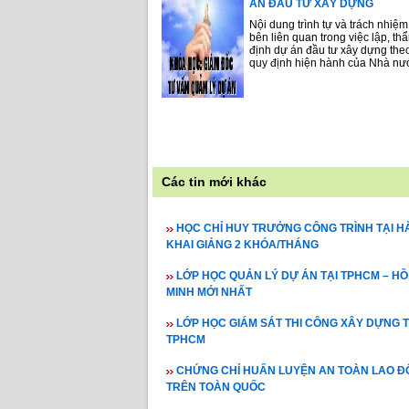
ÁN ĐẦU TƯ XÂY DỰNG
Nội dung trình tự và trách nhiệm
bên liên quan trong việc lập, th
định dự án đầu tư xây dựng the
quy định hiện hành của Nhà nư
Các tin mới khác
HỌC CHỈ HUY TRƯỞNG CÔNG TRÌNH TẠI HÀ
KHAI GIẢNG 2 KHÓA/THÁNG
LỚP HỌC QUẢN LÝ DỰ ÁN TẠI TPHCM – HỒ
MINH MỚI NHẤT
LỚP HỌC GIÁM SÁT THI CÔNG XÂY DỰNG T
TPHCM
CHỨNG CHỈ HUẤN LUYỆN AN TOÀN LAO 
TRÊN TOÀN QUỐC