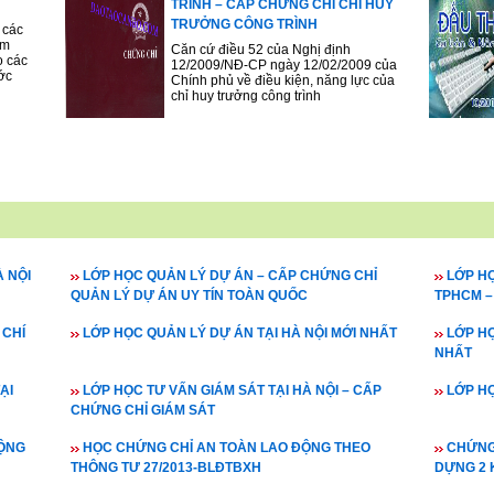
TRÌNH – CẤP CHỨNG CHỈ CHỈ HUY
TRƯỞNG CÔNG TRÌNH
 các
ẩm
Căn cứ điều 52 của Nghị định
o các
12/2009/NĐ-CP ngày 12/02/2009 của
ớc
Chính phủ về điều kiện, năng lực của
chỉ huy trưởng công trình
 NỘI
LỚP HỌC QUẢN LÝ DỰ ÁN – CẤP CHỨNG CHỈ
LỚP HỌ
QUẢN LÝ DỰ ÁN UY TÍN TOÀN QUỐC
TPHCM –
 CHÍ
LỚP HỌC QUẢN LÝ DỰ ÁN TẠI HÀ NỘI MỚI NHẤT
LỚP HỌ
NHẤT
ẠI
LỚP HỌC TƯ VẤN GIÁM SÁT TẠI HÀ NỘI – CẤP
LỚP HỌ
CHỨNG CHỈ GIÁM SÁT
ĐỘNG
HỌC CHỨNG CHỈ AN TOÀN LAO ĐỘNG THEO
CHỨNG 
THÔNG TƯ 27/2013-BLĐTBXH
DỰNG 2