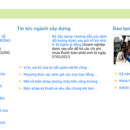
Tin tức ngành xây dựng
Đào tạo
Đ VỀ
Bộ Xây dựng: Hướng dẫn xác định
 ĐỘNG
đối tượng được vay gói hỗ trợ nhà
ở 30 nghìn tỷ đồng
Doanh nghiệp
G
được vay vốn để trả các chi phí
 DỰNG
chưa thanh toán phát sinh từ ngày
07/01/2013
Vị trí, vai trò của tư vấn giám sát thi công …
của
Kỹ năn
Phương thức xác định giá các loại hợp đồng …
Khóa h
Một số biện pháp phòng cháy trên công trường …
05
KHÓA
Biện pháp kỹ thuật và yêu cầu chung khi làm …
năm
3 của
ịnh