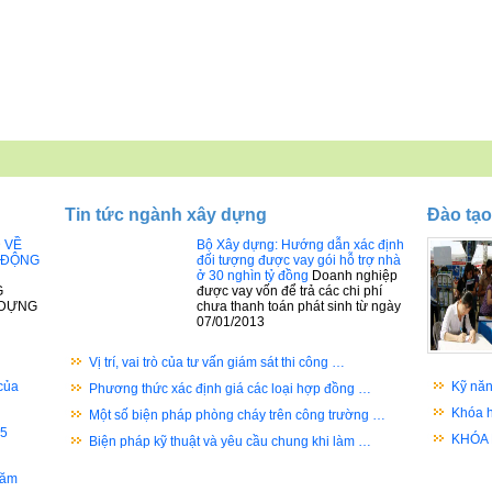
Tin tức ngành xây dựng
Đào tạo
Đ VỀ
Bộ Xây dựng: Hướng dẫn xác định
 ĐỘNG
đối tượng được vay gói hỗ trợ nhà
ở 30 nghìn tỷ đồng
Doanh nghiệp
G
được vay vốn để trả các chi phí
 DỰNG
chưa thanh toán phát sinh từ ngày
07/01/2013
Vị trí, vai trò của tư vấn giám sát thi công …
của
Kỹ năn
Phương thức xác định giá các loại hợp đồng …
Khóa h
Một số biện pháp phòng cháy trên công trường …
05
KHÓA
Biện pháp kỹ thuật và yêu cầu chung khi làm …
năm