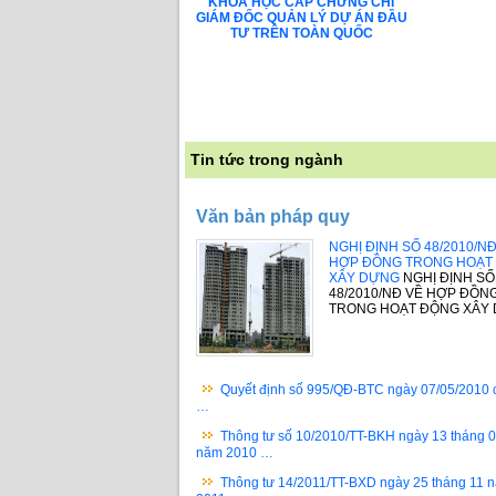
KHÓA HỌC CẤP CHỨNG CHỈ
GIÁM ĐỐC QUẢN LÝ DỰ ÁN ĐẦU
TƯ TRÊN TOÀN QUỐC
Tin tức trong ngành
Văn bản pháp quy
NGHỊ ĐỊNH SỐ 48/2010/N
HỢP ĐỒNG TRONG HOẠT
XÂY DỰNG
NGHỊ ĐỊNH SỐ
48/2010/NĐ VỀ HỢP ĐỒN
TRONG HOẠT ĐỘNG XÂY
Quyết định số 995/QĐ-BTC ngày 07/05/2010 
…
Thông tư số 10/2010/TT-BKH ngày 13 tháng 
năm 2010 …
Thông tư 14/2011/TT-BXD ngày 25 tháng 11 