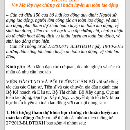
V/v Mở lớp học chứng chỉ huấn luyện an toàn lao động
– Căn cứ điều 150 của bộ luật lao động quy định: Người sử
dụng lao động, người làm công tác an toàn lao động, vệ sinh
lao động phải tham dự khóa huấn luyện an toàn lao động, vệ
sinh lao động, kiểm tra, sát hạch và cấp chứng chỉ, chứng nhận
do tổ chức hoạt động dịch vụ huấn luyện an toàn lao động, vệ
sinh lao động thực hiện.
– Căn cứ Thông tư số 27/2013/TT-BLĐTBXH ngày 18/10/2013
hướng dẫn công tác huấn luyện an toàn lao động, vệ sinh lao
động
.
Kính gửi:
Ban lãnh đạo các cơ quan, doanh nghiệp và các cá
nhân có nhu cầu học tập
VIỆN ĐÀO TẠO VÀ BỒI DƯỠNG CÁN BỘ với sự cộng
tác của các Giáo sư, Tiến sĩ và các chuyên gia đầu ngành của
Bộ Kế hoạch và Đầu tư, Bộ Tài chính, Bộ Xây dựng, Cục an
toàn lao động, Đại học Xây dựng….Quyết định tổ chức khóa
học huấn luyện an toàn lao động với các nội dung sau:
1. Đối tượng tham dự khóa học chứng chỉ huấn luyện an
toàn lao động:
được cụ thể thành các nhóm theo thông tư
27/2013-BLĐTBXH bao gồm 4 nhóm sau: