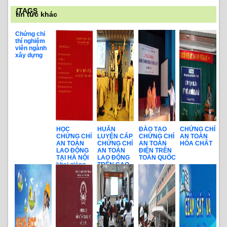
{TAGS
tin tức khác
Chứng chỉ
thí nghiệm
viên ngành
xây dựng
HỌC
HUẤN
ĐÀO TẠO
CHỨNG CHỈ
CHỨNG CHỈ
LUYỆN CẤP
CHỨNG CHỈ
AN TOÀN
AN TOÀN
CHỨNG CHỈ
AN TOÀN
HÓA CHẤT
LAO ĐỘNG
AN TOÀN
ĐIỆN TRÊN
TẠI HÀ NỘI
LAO ĐỘNG
TOÀN QUỐC
khai giảng
TRÊN CAO
hàng tháng