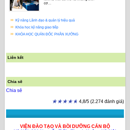
cơ…
Kỹ năng Lãnh đạo & quản lý hiệu quả
Khóa học kỹ năng giao tiếp
KHÓA HỌC QUẢN ĐỐC PHÂN XƯỞNG
Liên kết
Chia sẽ
Chia sẻ
★★★★★
★★★★★
4,8/5 (2.274 đánh giá)
VIỆN ĐÀO TẠO VÀ BỒI DƯỠNG CÁN BỘ