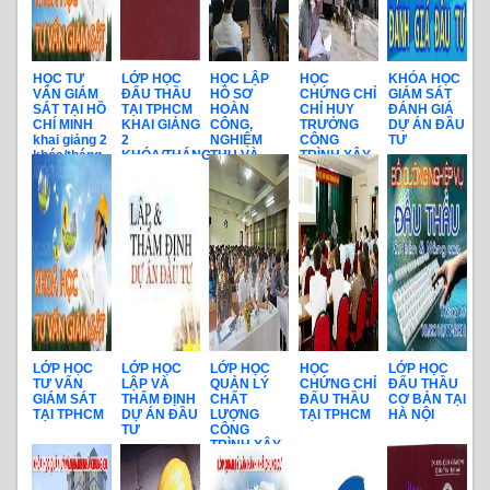
HỌC TƯ
LỚP HỌC
HỌC LẬP
HỌC
KHÓA HỌC
VẤN GIÁM
ĐẤU THẦU
HỒ SƠ
CHỨNG CHỈ
GIÁM SÁT
SÁT TẠI HỒ
TẠI TPHCM
HOÀN
CHỈ HUY
ĐÁNH GIÁ
CHÍ MINH
KHAI GIẢNG
CÔNG,
TRƯỞNG
DỰ ÁN ĐẦU
khai giảng 2
2
NGHIỆM
CÔNG
TƯ
khóa/tháng
KHÓA/THÁNG
THU VÀ
TRÌNH XÂY
THANH
DỰNG TRÊN
QUYẾT
TOÀN QUỐC
TOÁN CÔNG
TRÌNH
LỚP HỌC
LỚP HỌC
LỚP HỌC
HỌC
LỚP HỌC
TƯ VẤN
LẬP VÀ
QUẢN LÝ
CHỨNG CHỈ
ĐẤU THẦU
GIÁM SÁT
THẨM ĐỊNH
CHẤT
ĐẤU THẦU
CƠ BẢN TẠI
TẠI TPHCM
DỰ ÁN ĐẦU
LƯỢNG
TẠI TPHCM
HÀ NỘI
TƯ
CÔNG
TRÌNH XÂY
DỰNG