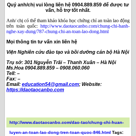
Quý anh/chị vui lòng liên hệ 0904.889.859 để được tư
vấn, hỗ trợ tốt nhất.
Anh/ chị có thể tham khảo khóa học chứng chỉ an toàn lao động
trên toàn quốc:
http://www.daotaocanbo.com/chung-chi-hanh-
nghe-xay-dung/787-chung-chi-an-toan-lao-dong.html
Mọi thông tin tư vấn xin liên hệ
Viện Nghiên cứu đào tạo và bồi dưỡng cán bộ Hà Nội
Trụ sở: 301 Nguyễn Trãi – Thanh Xuân – Hà Nội
Ms.Hoa 0904.889.859 – 0908.060.060
Tell: –
Fax: –
Email:
education54@gmail.com
; Website:
https://daotaocanbo.com
http://www.daotaocanbo.com/dao-tao/chung-chi-huan-
luyen-an-toan-lao-dong-tren-toan-quoc-846.html
Tags: