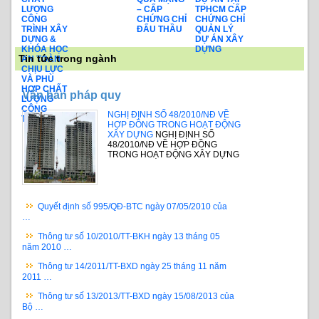
LƯỢNG
– CẤP
TPHCM CẤP
CÔNG
CHỨNG CHỈ
CHỨNG CHỈ
TRÌNH XÂY
ĐẤU THẦU
QUẢN LÝ
DỰNG &
DỰ ÁN XÂY
KHÓA HỌC
DỰNG
Tin tức trong ngành
AN TOÀN
CHỊU LỰC
VÀ PHÙ
HỢP CHẤT
Văn bản pháp quy
LƯỢNG
CÔNG
NGHỊ ĐỊNH SỐ 48/2010/NĐ VỀ
TRÌNH
HỢP ĐỒNG TRONG HOẠT ĐỘNG
XÂY DỰNG
NGHỊ ĐỊNH SỐ
48/2010/NĐ VỀ HỢP ĐỒNG
TRONG HOẠT ĐỘNG XÂY DỰNG
Quyết định số 995/QĐ-BTC ngày 07/05/2010 của
…
Thông tư số 10/2010/TT-BKH ngày 13 tháng 05
năm 2010 …
Thông tư 14/2011/TT-BXD ngày 25 tháng 11 năm
2011 …
Thông tư số 13/2013/TT-BXD ngày 15/08/2013 của
Bộ …