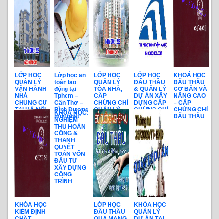
LỚP HỌC
Lớp học an
LỚP HỌC
LỚP HỌC
KHOÁ HỌC
QUẢN LÝ
toàn lao
QUẢN LÝ
ĐẤU THẦU
ĐẤU THẦU
VẬN HÀNH
động tại
TÒA NHÀ,
& QUẢN LÝ
CƠ BẢN VÀ
NHÀ
Tphcm –
CẤP
DỰ ÁN XÂY
NÂNG CAO
CHUNG CƯ
Cần Thơ –
CHỨNG CHỈ
DỰNG CẤP
– CẤP
TẠI HÀ NỘI
Bình Dương
QUẢN LÝ
CHỨNG CHỈ
CHỨNG CHỈ
KHOÁ HỌC:
KHAI GIẢNG
mới nhất
TÒA NHÀ
ĐẤU THẦU
ĐẤU THẦU
NGHIỆM
HÀNG
VÀ QUẢN
THU HOÀN
THÁNG
LÝ DỰ ÁN
CÔNG &
THANH
QUYẾT
TOÁN VỐN
ĐẦU TƯ
XÂY DỰNG
CÔNG
TRÌNH
KHÓA HỌC
LỚP HỌC
KHÓA HỌC
KIỂM ĐỊNH
ĐẤU THẦU
QUẢN LÝ
CHẤT
QUA MẠNG
DỰ ÁN TẠI