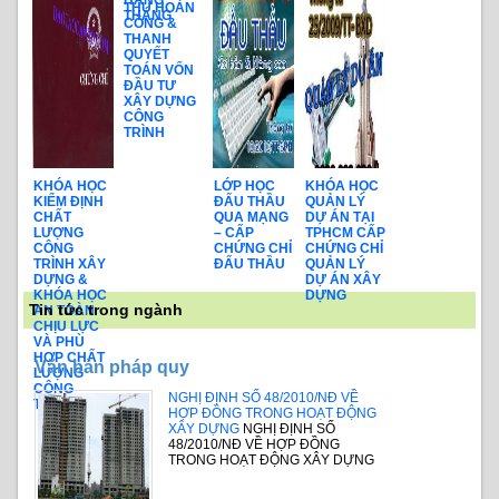
HÀNG
VÀ QUẢN
THU HOÀN
THÁNG
LÝ DỰ ÁN
CÔNG &
THANH
QUYẾT
TOÁN VỐN
ĐẦU TƯ
XÂY DỰNG
CÔNG
TRÌNH
KHÓA HỌC
LỚP HỌC
KHÓA HỌC
KIỂM ĐỊNH
ĐẤU THẦU
QUẢN LÝ
CHẤT
QUA MẠNG
DỰ ÁN TẠI
LƯỢNG
– CẤP
TPHCM CẤP
CÔNG
CHỨNG CHỈ
CHỨNG CHỈ
TRÌNH XÂY
ĐẤU THẦU
QUẢN LÝ
DỰNG &
DỰ ÁN XÂY
KHÓA HỌC
DỰNG
Tin tức trong ngành
AN TOÀN
CHỊU LỰC
VÀ PHÙ
HỢP CHẤT
Văn bản pháp quy
LƯỢNG
CÔNG
NGHỊ ĐỊNH SỐ 48/2010/NĐ VỀ
TRÌNH
HỢP ĐỒNG TRONG HOẠT ĐỘNG
XÂY DỰNG
NGHỊ ĐỊNH SỐ
48/2010/NĐ VỀ HỢP ĐỒNG
TRONG HOẠT ĐỘNG XÂY DỰNG