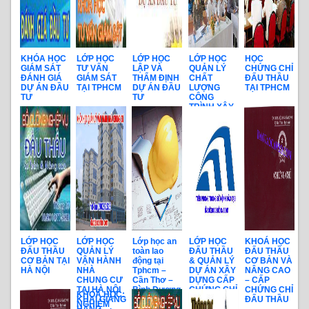
KHÓA HỌC
LỚP HỌC
LỚP HỌC
LỚP HỌC
HỌC
GIÁM SÁT
TƯ VẤN
LẬP VÀ
QUẢN LÝ
CHỨNG CHỈ
ĐÁNH GIÁ
GIÁM SÁT
THẨM ĐỊNH
CHẤT
ĐẤU THẦU
DỰ ÁN ĐẦU
TẠI TPHCM
DỰ ÁN ĐẦU
LƯỢNG
TẠI TPHCM
TƯ
TƯ
CÔNG
TRÌNH XÂY
DỰNG
LỚP HỌC
LỚP HỌC
Lớp học an
LỚP HỌC
KHOÁ HỌC
ĐẤU THẦU
QUẢN LÝ
toàn lao
ĐẤU THẦU
ĐẤU THẦU
CƠ BẢN TẠI
VẬN HÀNH
động tại
& QUẢN LÝ
CƠ BẢN VÀ
HÀ NỘI
NHÀ
Tphcm –
DỰ ÁN XÂY
NÂNG CAO
CHUNG CƯ
Cần Thơ –
DỰNG CẤP
– CẤP
TẠI HÀ NỘI
Bình Dương
CHỨNG CHỈ
CHỨNG CHỈ
KHOÁ HỌC:
KHAI GIẢNG
mới nhất
ĐẤU THẦU
ĐẤU THẦU
NGHIỆM