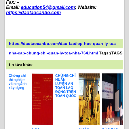
Fax: –
Email:
education54@gmail.com
; Website:
https://daotaocanbo.com
https://daotaocanbo.com/dao-tao/lop-hoc-quan-ly-toa-
nha-cap-chung-chi-quan-ly-toa-nha-764.html
Tags:{TAGS
tin tức khác
Chứng chỉ
CHỨNG CHỈ
thí nghiệm
HUẤN
viên ngành
LUYỆN AN
xây dựng
TOÀN LAO
ĐỘNG TRÊN
TOÀN QUỐC