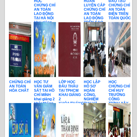
HỌC
HUẤN
ĐÀO TẠO
CHỨNG CHỈ
LUYỆN CẤP
CHỨNG CHỈ
AN TOÀN
CHỨNG CHỈ
AN TOÀN
LAO ĐỘNG
AN TOÀN
ĐIỆN TRÊN
TẠI HÀ NỘI
LAO ĐỘNG
TOÀN QUỐC
khai giảng
TRÊN CAO
hàng tháng
CHỨNG CHỈ
HỌC TƯ
LỚP HỌC
HỌC LẬP
HỌC
AN TOÀN
VẤN GIÁM
ĐẤU THẦU
HỒ SƠ
CHỨNG CHỈ
HÓA CHẤT
SÁT TẠI HỒ
TẠI TPHCM
HOÀN
CHỈ HUY
CHÍ MINH
KHAI GIẢNG
CÔNG,
TRƯỞNG
khai giảng 2
2
NGHIỆM
CÔNG
khóa/tháng
KHÓA/THÁNG
THU VÀ
TRÌNH XÂY
THANH
DỰNG TRÊN
QUYẾT
TOÀN QUỐC
TOÁN CÔNG
TRÌNH