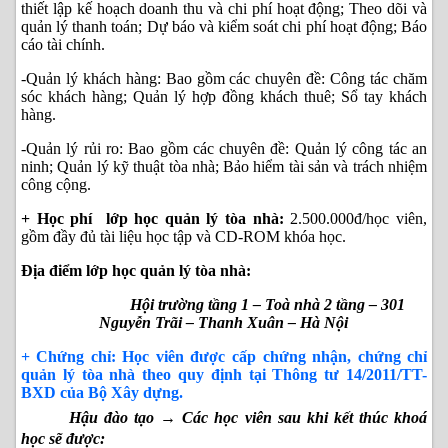
thiết lập kế hoạch doanh thu và chi phí hoạt động; Theo dõi và
quản lý thanh toán; Dự báo và kiểm soát chi phí hoạt động; Báo
cáo tài chính.
-Quản lý khách hàng: Bao gồm các chuyên đề: Công tác chăm
sóc khách hàng; Quản lý hợp đồng khách thuê; Sổ tay khách
hàng.
-Quản lý rủi ro: Bao gồm các chuyên đề: Quản lý công tác an
ninh; Quản lý kỹ thuật tòa nhà; Bảo hiểm tài sản và trách nhiệm
công cộng.
+ Học phí lớp học quản lý tòa nhà:
2.500.000đ/học viên,
gồm đầy đủ tài liệu học tập và CD-ROM khóa học.
Địa điểm lớp học quản lý tòa nhà:
Hội trường tầng 1 – Toà nhà 2 tầng – 301
Nguyễn Trãi – Thanh Xuân – Hà Nội
+ Chứng chỉ:
Học viên được cấp chứng nhận, chứng chỉ
quản lý tòa nhà theo quy định tại Thông tư 14/2011/TT-
BXD của Bộ Xây dựng.
Hậu đào tạo → Các học viên sau khi kết thúc khoá
học sẽ được: