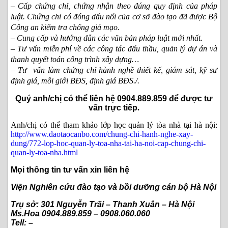
– Cấp chứng chỉ, chứng nhận theo đúng quy định của pháp
luật. Chứng chỉ có đóng dấu nổi của cơ sở đào tạo đã được Bộ
Công an kiểm tra chống giả mạo.
– Cung cấp và hướng dẫn các văn bản pháp luật mới nhất.
– Tư vấn miễn phí về các công tác đấu thầu, quản lý dự án và
thanh quyết toán công trình xây dựng…
– Tư vấn làm chứng chỉ hành nghề thiết kế, giám sát, kỹ sư
định giá, môi giới BĐS, định giá BĐS./.
Quý anh/chị có thể liên hệ 0904.889.859 để được tư
vấn trực tiếp
.
Anh/chị có thể tham khảo lớp học quản lý tòa nhà tại hà nội:
http://www.daotaocanbo.com/chung-chi-hanh-nghe-xay-
dung/772-lop-hoc-quan-ly-toa-nha-tai-ha-noi-cap-chung-chi-
quan-ly-toa-nha.html
Mọi thông tin tư vấn xin liên hệ
Viện Nghiên cứu đào tạo và bồi dưỡng cán bộ Hà Nội
Trụ sở: 301 Nguyễn Trãi – Thanh Xuân – Hà Nội
Ms.Hoa 0904.889.859 – 0908.060.060
Tell: –