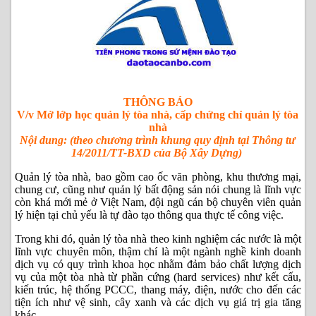
THÔNG BÁO
V/v Mở lớp học quản lý tòa nhà, cấp chứng chỉ quản lý tòa
nhà
Nội dung: (theo chương trình khung quy định tại Thông tư
14/2011/TT-BXD của Bộ Xây Dựng)
Quản lý tòa nhà, bao gồm cao ốc văn phòng, khu thương mại,
chung cư, cũng như quản lý bất động sản nói chung là lĩnh vực
còn khá mới mẻ ở Việt Nam, đội ngũ cán bộ chuyên viên quản
lý hiện tại chủ yếu là tự đào tạo thông qua thực tế công việc.
Trong khi đó, quản lý tòa nhà theo kinh nghiệm các nước là một
lĩnh vực chuyên môn, thậm chí là một ngành nghề kinh doanh
dịch vụ có quy trình khoa học nhằm đảm bảo chất lượng dịch
vụ của một tòa nhà từ phần cứng (hard services) như kết cấu,
kiến trúc, hệ thống PCCC, thang máy, điện, nước cho đến các
tiện ích như vệ sinh, cây xanh và các dịch vụ giá trị gia tăng
khác.