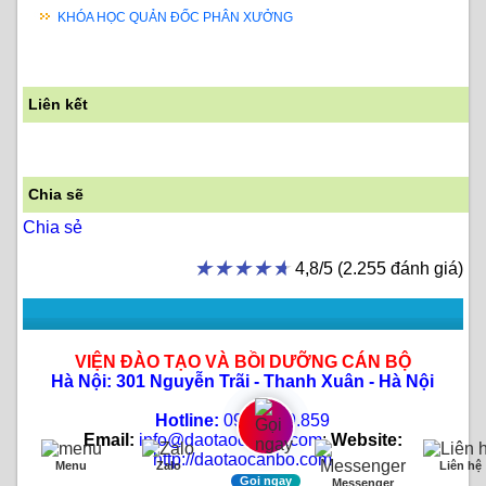
KHÓA HỌC QUẢN ĐỐC PHÂN XƯỞNG
Liên kết
Chia sẽ
Chia sẻ
★★★★★
★★★★★
4,8/5 (2.255 đánh giá)
VIỆN ĐÀO TẠO VÀ BỒI DƯỠNG CÁN BỘ
Hà Nội: 301 Nguyễn Trãi - Thanh Xuân - Hà Nội
Hotline:
0904.889.859
Email:
info@daotaocanbo.com
;
Website:
http://daotaocanbo.com
Menu
Zalo
Liên hệ
Gọi ngay
Messenger