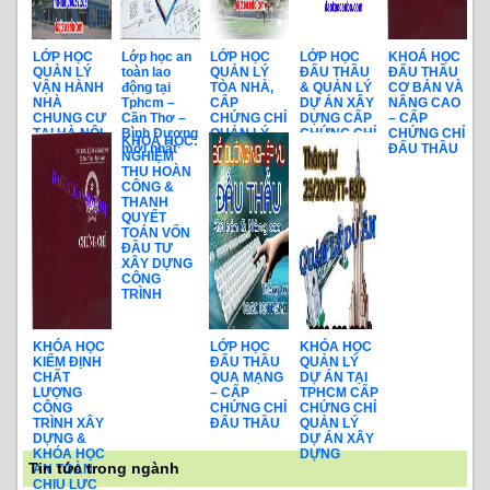
LỚP HỌC
Lớp học an
LỚP HỌC
LỚP HỌC
KHOÁ HỌC
QUẢN LÝ
toàn lao
QUẢN LÝ
ĐẤU THẦU
ĐẤU THẦU
VẬN HÀNH
động tại
TÒA NHÀ,
& QUẢN LÝ
CƠ BẢN VÀ
NHÀ
Tphcm –
CẤP
DỰ ÁN XÂY
NÂNG CAO
CHUNG CƯ
Cần Thơ –
CHỨNG CHỈ
DỰNG CẤP
– CẤP
TẠI HÀ NỘI
Bình Dương
QUẢN LÝ
CHỨNG CHỈ
CHỨNG CHỈ
KHOÁ HỌC:
KHAI GIẢNG
mới nhất
TÒA NHÀ
ĐẤU THẦU
ĐẤU THẦU
NGHIỆM
HÀNG
VÀ QUẢN
THU HOÀN
THÁNG
LÝ DỰ ÁN
CÔNG &
THANH
QUYẾT
TOÁN VỐN
ĐẦU TƯ
XÂY DỰNG
CÔNG
TRÌNH
KHÓA HỌC
LỚP HỌC
KHÓA HỌC
KIỂM ĐỊNH
ĐẤU THẦU
QUẢN LÝ
CHẤT
QUA MẠNG
DỰ ÁN TẠI
LƯỢNG
– CẤP
TPHCM CẤP
CÔNG
CHỨNG CHỈ
CHỨNG CHỈ
TRÌNH XÂY
ĐẤU THẦU
QUẢN LÝ
DỰNG &
DỰ ÁN XÂY
KHÓA HỌC
DỰNG
Tin tức trong ngành
AN TOÀN
CHỊU LỰC