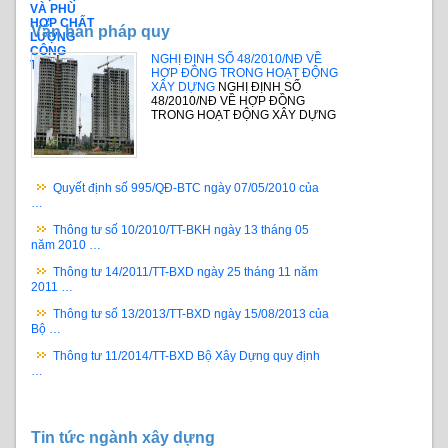
VÀ PHÙ
HỢP CHẤT
Văn bản pháp quy
LƯỢNG
CÔNG
NGHỊ ĐỊNH SỐ 48/2010/NĐ VỀ
TRÌNH
HỢP ĐỒNG TRONG HOẠT ĐỘNG
XÂY DỰNG
NGHỊ ĐỊNH SỐ
48/2010/NĐ VỀ HỢP ĐỒNG
TRONG HOẠT ĐỘNG XÂY DỰNG
Quyết định số 995/QĐ-BTC ngày 07/05/2010 của
…
Thông tư số 10/2010/TT-BKH ngày 13 tháng 05
năm 2010 …
Thông tư 14/2011/TT-BXD ngày 25 tháng 11 năm
2011 …
Thông tư số 13/2013/TT-BXD ngày 15/08/2013 của
Bộ …
Thông tư 11/2014/TT-BXD Bộ Xây Dựng quy định
…
Tin tức ngành xây dựng