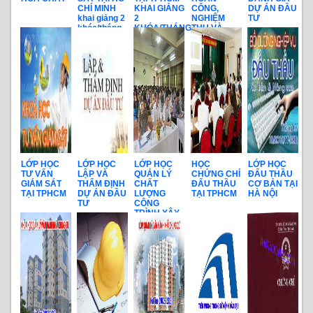
CHÍ MINH
KHAI GIẢNG
CÔNG,
DỰ ÁN ĐẦU
khai giảng 2
2
NGHIỆM
TƯ
khóa/tháng
KHÓA/THÁNG
THU VÀ
THANH
QUYẾT
TOÁN CÔNG
TRÌNH
LỚP HỌC
LỚP HỌC
LỚP HỌC
HỌC
LỚP HỌC
TƯ VẤN
LẬP VÀ
QUẢN LÝ
CHỨNG CHỈ
ĐẤU THẦU
GIÁM SÁT
THẨM ĐỊNH
CHẤT
ĐẤU THẦU
CƠ BẢN TẠI
TẠI TPHCM
DỰ ÁN ĐẦU
LƯỢNG
TẠI TPHCM
HÀ NỘI
TƯ
CÔNG
TRÌNH XÂY
DỰNG