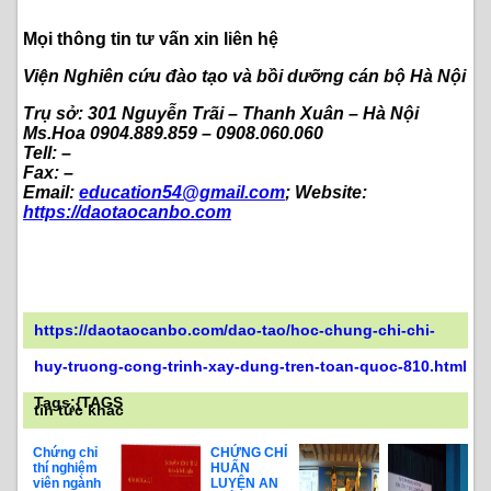
Mọi thông tin tư vấn xin liên hệ
Viện Nghiên cứu đào tạo và bồi dưỡng cán bộ Hà Nội
Trụ sở: 301 Nguyễn Trãi – Thanh Xuân – Hà Nội
Ms.Hoa 0904.889.859 – 0908.060.060
Tell: –
Fax: –
Email:
education54@gmail.com
; Website:
https://daotaocanbo.com
https://daotaocanbo.com/dao-tao/hoc-chung-chi-chi-
huy-truong-cong-trinh-xay-dung-tren-toan-quoc-810.html
Tags:{TAGS
tin tức khác
Chứng chỉ
CHỨNG CHỈ
thí nghiệm
HUẤN
viên ngành
LUYỆN AN