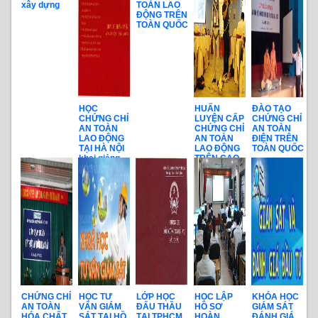
xây dựng
TOÀN LAO
ĐỘNG TRÊN
TOÀN QUỐC
HỌC
HUẤN
ĐÀO TẠO
CHỨNG CHỈ
LUYỆN CẤP
CHỨNG CHỈ
AN TOÀN
CHỨNG CHỈ
AN TOÀN
LAO ĐỘNG
AN TOÀN
ĐIỆN TRÊN
TẠI HÀ NỘI
LAO ĐỘNG
TOÀN QUỐC
khai giảng
TRÊN CAO
hàng tháng
CHỨNG CHỈ
HỌC TƯ
LỚP HỌC
HỌC LẬP
KHÓA HỌC
AN TOÀN
VẤN GIÁM
ĐẤU THẦU
HỒ SƠ
GIÁM SÁT
HÓA CHẤT
SÁT TẠI HỒ
TẠI TPHCM
HOÀN
ĐÁNH GIÁ