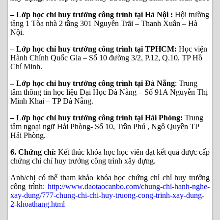
– Lớp học chỉ huy trưởng công trình tại Hà Nội :
Hội trường
tầng 1 Tòa nhà 2 tầng 301 Nguyễn Trãi – Thanh Xuân – Hà
Nội.
–
Lớp học chỉ huy trưởng công trình tại TPHCM:
Học viện
Hành Chính Quốc Gia – Số 10 đường 3/2, P.12, Q.10, TP Hồ
Chí Minh.
– Lớp học chỉ huy trưởng công trình tại Đà Nẵng
: Trung
tâm thông tin học liệu Đại Học Đà Nẵng – Số 91A Nguyễn Thị
Minh Khai – TP Đà Nẵng.
– Lớp học chỉ huy trưởng công trình tại Hải Phòng:
Trung
tâm ngoại ngữ Hải Phòng- Số 10, Trần Phú , Ngô Quyền TP
Hải Phòng.
6. Chứng chỉ:
Kết thúc khóa học học viên đạt kết quả được cấp
chứng chỉ chỉ huy trưởng công trình xây dựng.
Anh/chị có thể tham khảo khóa học chứng chỉ chỉ huy trưởng
công trình:
http://www.daotaocanbo.com/chung-chi-hanh-nghe-
xay-dung/777-chung-chi-chi-huy-truong-cong-trinh-xay-dung-
2-khoathang.html