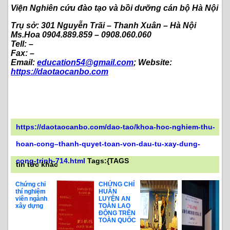
Viện Nghiên cứu đào tạo và bồi dưỡng cán bộ Hà Nội
Trụ sở: 301 Nguyễn Trãi – Thanh Xuân – Hà Nội
Ms.Hoa 0904.889.859 – 0908.060.060
Tell: –
Fax: –
Email:
education54@gmail.com
; Website:
https://daotaocanbo.com
https://daotaocanbo.com/dao-tao/khoa-hoc-nghiem-thu-
hoan-cong–thanh-quyet-toan-von-dau-tu-xay-dung-
cong-trinh-714.html
Tags:{TAGS
tin tức khác
Chứng chỉ
CHỨNG CHỈ
thí nghiệm
HUẤN
viên ngành
LUYỆN AN
xây dựng
TOÀN LAO
ĐỘNG TRÊN
TOÀN QUỐC