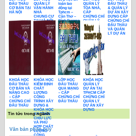
ĐẤU THẦU
QUẢN LÝ
toàn lao
QUẢN LÝ
ĐẤU THẦU
CƠ BẢN TẠI
VẬN HÀNH
động tại
TÒA NHÀ,
& QUẢN LÝ
HÀ NỘI
NHÀ
Tphcm –
CẤP
DỰ ÁN XÂY
CHUNG CƯ
Cần Thơ –
CHỨNG CHỈ
DỰNG CẤP
TẠI HÀ NỘI
Bình Dương
QUẢN LÝ
CHỨNG CHỈ
KHAI GIẢNG
mới nhất
TÒA NHÀ
ĐẤU THẦU
HÀNG
VÀ QUẢN
THÁNG
LÝ DỰ ÁN
KHOÁ HỌC
KHÓA HỌC
LỚP HỌC
KHÓA HỌC
ĐẤU THẦU
KIỂM ĐỊNH
ĐẤU THẦU
QUẢN LÝ
CƠ BẢN VÀ
CHẤT
QUA MẠNG
DỰ ÁN TẠI
NÂNG CAO
LƯỢNG
– CẤP
TPHCM CẤP
– CẤP
CÔNG
CHỨNG CHỈ
CHỨNG CHỈ
CHỨNG CHỈ
TRÌNH XÂY
ĐẤU THẦU
QUẢN LÝ
ĐẤU THẦU
DỰNG &
DỰ ÁN XÂY
KHÓA HỌC
DỰNG
Tin tức trong ngành
AN TOÀN
CHỊU LỰC
VÀ PHÙ
HỢP CHẤT
Văn bản pháp quy
LƯỢNG
CÔNG