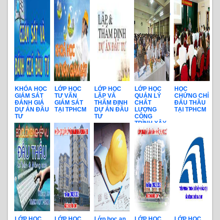
QUYẾT
TOÀN QUỐC
TOÁN CÔNG
TRÌNH
KHÓA HỌC
LỚP HỌC
LỚP HỌC
LỚP HỌC
HỌC
GIÁM SÁT
TƯ VẤN
LẬP VÀ
QUẢN LÝ
CHỨNG CHỈ
ĐÁNH GIÁ
GIÁM SÁT
THẨM ĐỊNH
CHẤT
ĐẤU THẦU
DỰ ÁN ĐẦU
TẠI TPHCM
DỰ ÁN ĐẦU
LƯỢNG
TẠI TPHCM
TƯ
TƯ
CÔNG
TRÌNH XÂY
DỰNG
LỚP HỌC
LỚP HỌC
Lớp học an
LỚP HỌC
LỚP HỌC