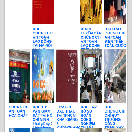
HỌC
HUẤN
ĐÀO TẠO
CHỨNG CHỈ
LUYỆN CẤP
CHỨNG CHỈ
AN TOÀN
CHỨNG CHỈ
AN TOÀN
LAO ĐỘNG
AN TOÀN
ĐIỆN TRÊN
TẠI HÀ NỘI
LAO ĐỘNG
TOÀN QUỐC
khai giảng
TRÊN CAO
hàng tháng
CHỨNG CHỈ
HỌC TƯ
LỚP HỌC
HỌC LẬP
HỌC
AN TOÀN
VẤN GIÁM
ĐẤU THẦU
HỒ SƠ
CHỨNG CHỈ
HÓA CHẤT
SÁT TẠI HỒ
TẠI TPHCM
HOÀN
CHỈ HUY
CHÍ MINH
KHAI GIẢNG
CÔNG,
TRƯỞNG
khai giảng 2
2
NGHIỆM
CÔNG
khóa/tháng
KHÓA/THÁNG
THU VÀ
TRÌNH XÂY
THANH
DỰNG TRÊN