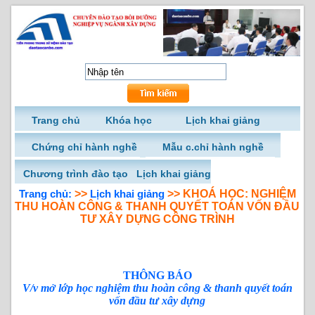
Trang chủ
Khóa học
Lịch khai giảng
Chứng chỉ hành nghề
Mẫu c.chỉ hành nghề
Chương trình đào tạo
Lịch khai giảng
Trang chủ:
>>
Lịch khai giảng
>> KHOÁ HỌC: NGHIỆM
THU HOÀN CÔNG & THANH QUYẾT TOÁN VỐN ĐẦU
TƯ XÂY DỰNG CÔNG TRÌNH
THÔNG BÁO
V/v mở lớp học nghiệm thu hoàn công & thanh quyết toán
vốn đầu tư xây dựng