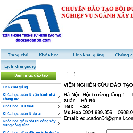
Trang chủ
Khóa học
Lịch khai giảng
Chứng c
Lịch khai giảng
Liên hệ
Danh mục đào tạo
VIỆN NGHIÊN CỨU ĐÀO TẠO
Lịch khai giảng
Hà Nội: Hội trường tầng 1 – 
Khóa học quản lý vận hành nhà
chung cư
Xuân – Hà Nội
Tell:
–
Fax:
–
Khóa học đấu thầu
Ms.Hoa
0904.889.859 – 0908.0
Khóa học quản lý dự án
Email:
education54@gmail.co
Khóa học giám sát thi công xây
dựng công trình
Họ tên
Khóa học giám đốc quản lý dự án