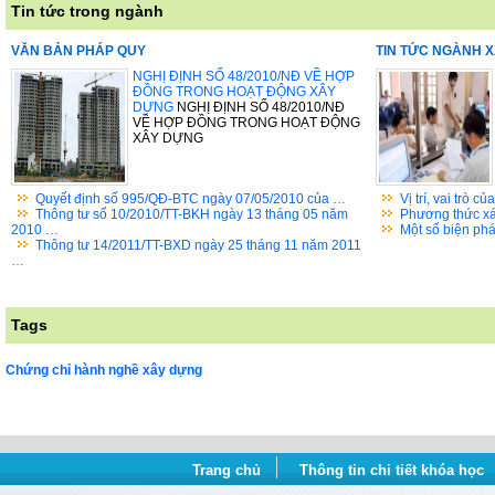
Tin tức trong ngành
VĂN BẢN PHÁP QUY
TIN TỨC NGÀNH 
NGHỊ ĐỊNH SỐ 48/2010/NĐ VỀ HỢP
ĐỒNG TRONG HOẠT ĐỘNG XÂY
DỰNG
NGHỊ ĐỊNH SỐ 48/2010/NĐ
VỀ HỢP ĐỒNG TRONG HOẠT ĐỘNG
XÂY DỰNG
Quyết định số 995/QĐ-BTC ngày 07/05/2010 của …
Vị trí, vai trò 
Thông tư số 10/2010/TT-BKH ngày 13 tháng 05 năm
Phương thức xá
2010 …
Một số biện ph
Thông tư 14/2011/TT-BXD ngày 25 tháng 11 năm 2011
…
Tags
Chứng chỉ hành nghề xây dựng
Trang chủ
Thông tin chi tiết khóa học