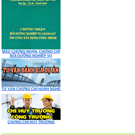
MẪU CHỨNG NHẬN, CHỨNG CHỈ
BỒI DƯỠNG NGHIỆP VỤ
TƯ VẤN CHỨNG CHỈ HÀNH NGHỀ
CHỨNG CHỈ HUY TRƯỞNG