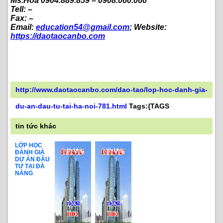
Ms.Hoa 0904.889.859 – 0908.060.060
Tell: –
Fax: –
Email:
education54@gmail.com
; Website:
https://daotaocanbo.com
http://www.daotaocanbo.com/dao-tao/lop-hoc-danh-gia-
du-an-dau-tu-tai-ha-noi-781.html
Tags:{TAGS
tin tức khác
LỚP HỌC
ĐÁNH GIÁ
DỰ ÁN ĐẦU
TƯ TẠI ĐÀ
NẴNG