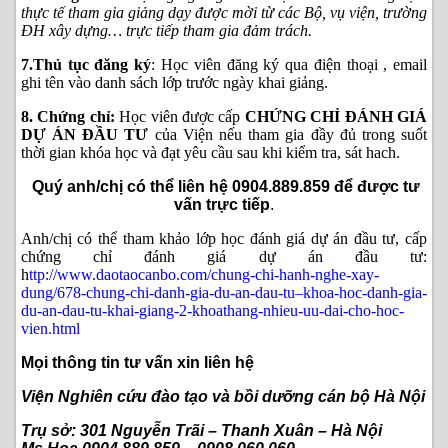
thực tế tham gia giảng dạy được mời từ các Bộ, vụ viện, trường
ĐH xây dựng… trực tiếp tham gia đảm trách.
7.Thủ tục đăng ký
: Học viên đăng ký qua điện thoại , email
ghi tên vào danh sách lớp trước ngày khai giảng.
8. Chứng chỉ:
Học viên được cấp
CHỨNG CHỈ ĐÁNH GIÁ
DỰ ÁN ĐẦU TƯ
của Viện nếu tham gia đầy đủ trong suốt
thời gian khóa học và đạt yêu cầu sau khi kiểm tra, sát hach.
Quý anh/chị có thể liên hệ 0904.889.859 để được tư
vấn trực tiếp
.
Anh/chị có thể tham khảo lớp học đánh giá dự án đầu tư, cấp
chứng chỉ đánh giá dự án đầu tư:
h
ttp://www.daotaocanbo.com/chung-chi-hanh-nghe-xay-
dung/678-chung-chi-danh-gia-du-an-dau-tu–khoa-hoc-danh-gia-
du-an-dau-tu-khai-giang-2-khoathang-nhieu-uu-dai-cho-hoc-
vien.html
Mọi thông tin tư vấn xin liên hệ
Viện Nghiên cứu đào tạo và bồi dưỡng cán bộ Hà Nội
Trụ sở: 301 Nguyễn Trãi – Thanh Xuân – Hà Nội