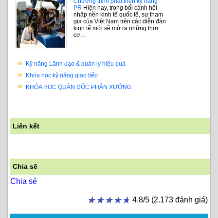
Chương trình phát triển kỹ năng
PR
Hiện nay, trong bối cảnh hội
nhập nền kinh tế quốc tế, sự tham
gia của Việt Nam trên các diễn đàn
kinh tế mới sẽ mở ra những thời
cơ…
Kỹ năng Lãnh đạo & quản lý hiệu quả
Khóa học kỹ năng giao tiếp
KHÓA HỌC QUẢN ĐỐC PHÂN XƯỞNG
Liên kết
Chia sẽ
Chia sẻ
★★★★★
★★★★★
4,8/5 (2.173 đánh giá)