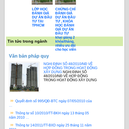
LỚP HỌC
CHỨNG CHỈ
ĐÁNH GIÁ
ĐÁNH GIÁ
DỰ ÁN ĐẦU
DỰ ÁN ĐẦU
TƯ TẠI
TƯ , KHÓA
TPHCM
HỌC ĐÁNH
GIÁ DỰ ÁN
ĐẦU TƯ
khai giảng 2
Tin tức trong ngành
khóa/tháng,
nhiều ưu đãi
cho học viên
Văn bản pháp quy
NGHỊ ĐỊNH SỐ 48/2010/NĐ VỀ
HỢP ĐỒNG TRONG HOẠT ĐỘNG
XÂY DỰNG
NGHỊ ĐỊNH SỐ
48/2010/NĐ VỀ HỢP ĐỒNG
TRONG HOẠT ĐỘNG XÂY DỰNG
Quyết định số 995/QĐ-BTC ngày 07/05/2010 của
…
Thông tư số 10/2010/TT-BKH ngày 13 tháng 05
năm 2010 …
Thông tư 14/2011/TT-BXD ngày 25 tháng 11 năm