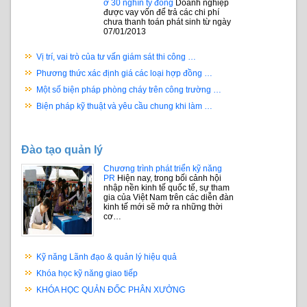
ở 30 nghìn tỷ đồng
Doanh nghiệp
được vay vốn để trả các chi phí
chưa thanh toán phát sinh từ ngày
07/01/2013
Vị trí, vai trò của tư vấn giám sát thi công …
Phương thức xác định giá các loại hợp đồng …
Một số biện pháp phòng cháy trên công trường …
Biện pháp kỹ thuật và yêu cầu chung khi làm …
Đào tạo quản lý
Chương trình phát triển kỹ năng
PR
Hiện nay, trong bối cảnh hội
nhập nền kinh tế quốc tế, sự tham
gia của Việt Nam trên các diễn đàn
kinh tế mới sẽ mở ra những thời
cơ…
Kỹ năng Lãnh đạo & quản lý hiệu quả
Khóa học kỹ năng giao tiếp
KHÓA HỌC QUẢN ĐỐC PHÂN XƯỞNG