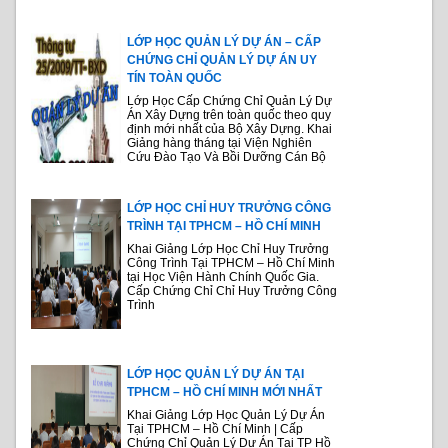
LỚP HỌC QUẢN LÝ DỰ ÁN – CẤP
CHỨNG CHỈ QUẢN LÝ DỰ ÁN UY
TÍN TOÀN QUỐC
Lớp Học Cấp Chứng Chỉ Quản Lý Dự
Án Xây Dựng trên toàn quốc theo quy
định mới nhất của Bộ Xây Dựng. Khai
Giảng hàng tháng tại Viện Nghiên
Cứu Đào Tạo Và Bồi Dưỡng Cán Bộ
LỚP HỌC CHỈ HUY TRƯỞNG CÔNG
TRÌNH TẠI TPHCM – HỒ CHÍ MINH
Khai Giảng Lớp Học Chỉ Huy Trưởng
Công Trình Tại TPHCM – Hồ Chí Minh
tại Học Viện Hành Chính Quốc Gia.
Cấp Chứng Chỉ Chỉ Huy Trưởng Công
Trình
LỚP HỌC QUẢN LÝ DỰ ÁN TẠI
TPHCM – HỒ CHÍ MINH MỚI NHẤT
Khai Giảng Lớp Học Quản Lý Dự Án
Tại TPHCM – Hồ Chí Minh | Cấp
Chứng Chỉ Quản Lý Dự Án Tại TP Hồ