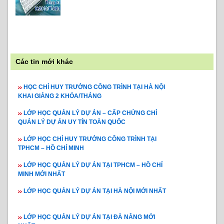
Các tin mới khác
HỌC CHỈ HUY TRƯỞNG CÔNG TRÌNH TẠI HÀ NỘI
KHAI GIẢNG 2 KHÓA/THÁNG
LỚP HỌC QUẢN LÝ DỰ ÁN – CẤP CHỨNG CHỈ
QUẢN LÝ DỰ ÁN UY TÍN TOÀN QUỐC
LỚP HỌC CHỈ HUY TRƯỞNG CÔNG TRÌNH TẠI
TPHCM – HỒ CHÍ MINH
LỚP HỌC QUẢN LÝ DỰ ÁN TẠI TPHCM – HỒ CHÍ
MINH MỚI NHẤT
LỚP HỌC QUẢN LÝ DỰ ÁN TẠI HÀ NỘI MỚI NHẤT
LỚP HỌC QUẢN LÝ DỰ ÁN TẠI ĐÀ NẴNG MỚI