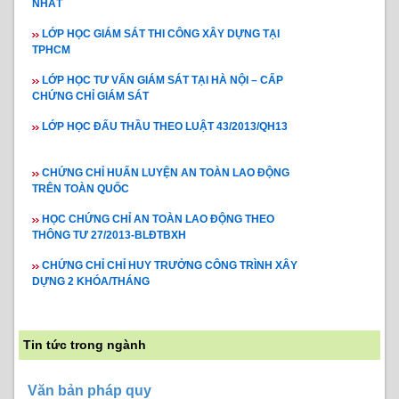
NHẤT
LỚP HỌC GIÁM SÁT THI CÔNG XÂY DỰNG TẠI
TPHCM
LỚP HỌC TƯ VẤN GIÁM SÁT TẠI HÀ NỘI – CẤP
CHỨNG CHỈ GIÁM SÁT
LỚP HỌC ĐẤU THẦU THEO LUẬT 43/2013/QH13
CHỨNG CHỈ HUẤN LUYỆN AN TOÀN LAO ĐỘNG
TRÊN TOÀN QUỐC
HỌC CHỨNG CHỈ AN TOÀN LAO ĐỘNG THEO
THÔNG TƯ 27/2013-BLĐTBXH
CHỨNG CHỈ CHỈ HUY TRƯỞNG CÔNG TRÌNH XÂY
DỰNG 2 KHÓA/THÁNG
Tin tức trong ngành
Văn bản pháp quy