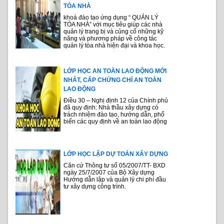
TÒA NHÀ
khoá đào tạo ứng dụng “ QUẢN LÝ
TÒA NHÀ” với mục tiêu giúp các nhà
quản lý trang bị và củng cố những kỹ
năng và phương pháp về công tác
quản lý tòa nhà hiện đại và khoa học.
LỚP HỌC AN TOÀN LAO ĐỘNG MỚI
NHẤT, CẤP CHỨNG CHỈ AN TOÀN
LAO ĐỘNG
Điều 30 – Nghị định 12 của Chính phủ
đã quy định: Nhà thầu xây dựng có
trách nhiệm đào tạo, hướng dẫn, phổ
biến các quy định về an toàn lao động
LỚP HỌC LẬP DỰ TOÁN XÂY DỰNG
Căn cứ Thông tư số 05/2007/TT- BXD
ngày 25/7/2007 của Bộ Xây dựng
Hướng dẫn lập và quản lý chi phí đầu
tư xây dựng công trình.