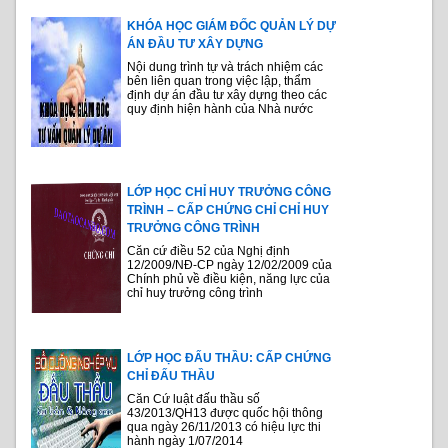
KHÓA HỌC GIÁM ĐỐC QUẢN LÝ DỰ
ÁN ĐẦU TƯ XÂY DỰNG
Nội dung trình tự và trách nhiệm các
bên liên quan trong việc lập, thẩm
định dự án đầu tư xây dựng theo các
quy định hiện hành của Nhà nước
LỚP HỌC CHỈ HUY TRƯỞNG CÔNG
TRÌNH – CẤP CHỨNG CHỈ CHỈ HUY
TRƯỞNG CÔNG TRÌNH
Căn cứ điều 52 của Nghị định
12/2009/NĐ-CP ngày 12/02/2009 của
Chính phủ về điều kiện, năng lực của
chỉ huy trưởng công trình
LỚP HỌC ĐẤU THẦU: CẤP CHỨNG
CHỈ ĐẤU THẦU
Căn Cứ luật đấu thầu số
43/2013/QH13 được quốc hội thông
qua ngày 26/11/2013 có hiệu lực thi
hành ngày 1/07/2014