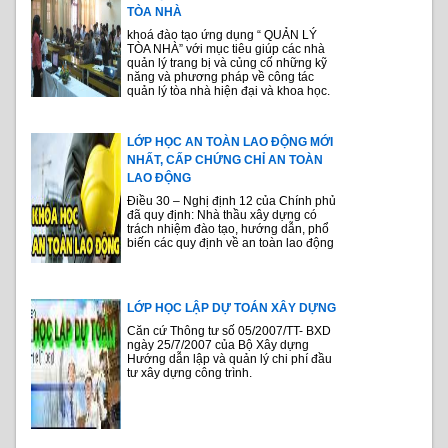
TÒA NHÀ
khoá đào tạo ứng dụng “ QUẢN LÝ
TÒA NHÀ” với mục tiêu giúp các nhà
quản lý trang bị và củng cố những kỹ
năng và phương pháp về công tác
quản lý tòa nhà hiện đại và khoa học.
LỚP HỌC AN TOÀN LAO ĐỘNG MỚI
NHẤT, CẤP CHỨNG CHỈ AN TOÀN
LAO ĐỘNG
Điều 30 – Nghị định 12 của Chính phủ
đã quy định: Nhà thầu xây dựng có
trách nhiệm đào tạo, hướng dẫn, phổ
biến các quy định về an toàn lao động
LỚP HỌC LẬP DỰ TOÁN XÂY DỰNG
Căn cứ Thông tư số 05/2007/TT- BXD
ngày 25/7/2007 của Bộ Xây dựng
Hướng dẫn lập và quản lý chi phí đầu
tư xây dựng công trình.