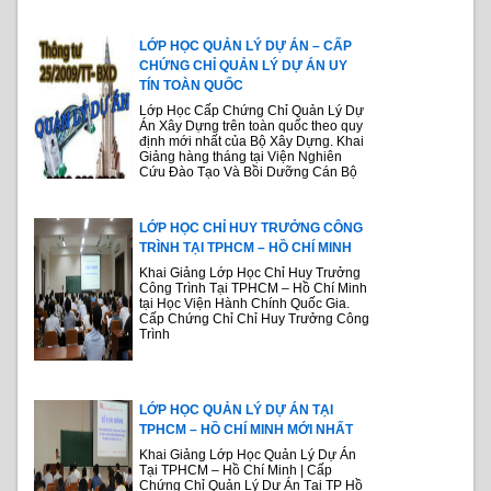
LỚP HỌC QUẢN LÝ DỰ ÁN – CẤP
CHỨNG CHỈ QUẢN LÝ DỰ ÁN UY
TÍN TOÀN QUỐC
Lớp Học Cấp Chứng Chỉ Quản Lý Dự
Án Xây Dựng trên toàn quốc theo quy
định mới nhất của Bộ Xây Dựng. Khai
Giảng hàng tháng tại Viện Nghiên
Cứu Đào Tạo Và Bồi Dưỡng Cán Bộ
LỚP HỌC CHỈ HUY TRƯỞNG CÔNG
TRÌNH TẠI TPHCM – HỒ CHÍ MINH
Khai Giảng Lớp Học Chỉ Huy Trưởng
Công Trình Tại TPHCM – Hồ Chí Minh
tại Học Viện Hành Chính Quốc Gia.
Cấp Chứng Chỉ Chỉ Huy Trưởng Công
Trình
LỚP HỌC QUẢN LÝ DỰ ÁN TẠI
TPHCM – HỒ CHÍ MINH MỚI NHẤT
Khai Giảng Lớp Học Quản Lý Dự Án
Tại TPHCM – Hồ Chí Minh | Cấp
Chứng Chỉ Quản Lý Dự Án Tại TP Hồ