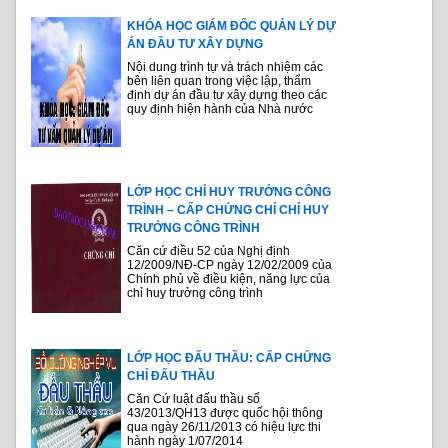
KHÓA HỌC GIÁM ĐỐC QUẢN LÝ DỰ
ÁN ĐẦU TƯ XÂY DỰNG
Nội dung trình tự và trách nhiệm các
bên liên quan trong việc lập, thẩm
định dự án đầu tư xây dựng theo các
quy định hiện hành của Nhà nước
LỚP HỌC CHỈ HUY TRƯỞNG CÔNG
TRÌNH – CẤP CHỨNG CHỈ CHỈ HUY
TRƯỞNG CÔNG TRÌNH
Căn cứ điều 52 của Nghị định
12/2009/NĐ-CP ngày 12/02/2009 của
Chính phủ về điều kiện, năng lực của
chỉ huy trưởng công trình
LỚP HỌC ĐẤU THẦU: CẤP CHỨNG
CHỈ ĐẤU THẦU
Căn Cứ luật đấu thầu số
43/2013/QH13 được quốc hội thông
qua ngày 26/11/2013 có hiệu lực thi
hành ngày 1/07/2014