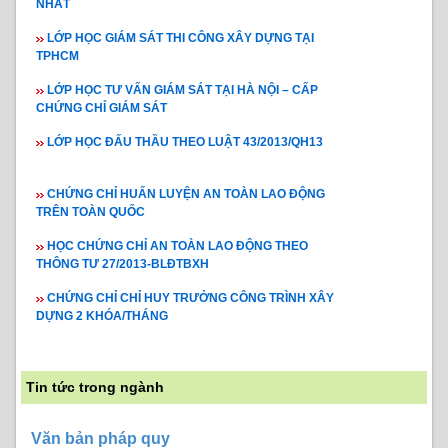
NHẤT
LỚP HỌC GIÁM SÁT THI CÔNG XÂY DỰNG TẠI
TPHCM
LỚP HỌC TƯ VẤN GIÁM SÁT TẠI HÀ NỘI – CẤP
CHỨNG CHỈ GIÁM SÁT
LỚP HỌC ĐẤU THẦU THEO LUẬT 43/2013/QH13
CHỨNG CHỈ HUẤN LUYỆN AN TOÀN LAO ĐỘNG
TRÊN TOÀN QUỐC
HỌC CHỨNG CHỈ AN TOÀN LAO ĐỘNG THEO
THÔNG TƯ 27/2013-BLĐTBXH
CHỨNG CHỈ CHỈ HUY TRƯỞNG CÔNG TRÌNH XÂY
DỰNG 2 KHÓA/THÁNG
Tin tức trong ngành
Văn bản pháp quy