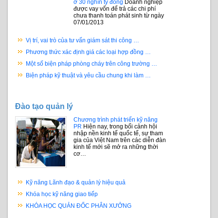
ở 30 nghìn tỷ đồng
Doanh nghiệp
được vay vốn để trả các chi phí
chưa thanh toán phát sinh từ ngày
07/01/2013
Vị trí, vai trò của tư vấn giám sát thi công …
Phương thức xác định giá các loại hợp đồng …
Một số biện pháp phòng cháy trên công trường …
Biện pháp kỹ thuật và yêu cầu chung khi làm …
Đào tạo quản lý
Chương trình phát triển kỹ năng
PR
Hiện nay, trong bối cảnh hội
nhập nền kinh tế quốc tế, sự tham
gia của Việt Nam trên các diễn đàn
kinh tế mới sẽ mở ra những thời
cơ…
Kỹ năng Lãnh đạo & quản lý hiệu quả
Khóa học kỹ năng giao tiếp
KHÓA HỌC QUẢN ĐỐC PHÂN XƯỞNG