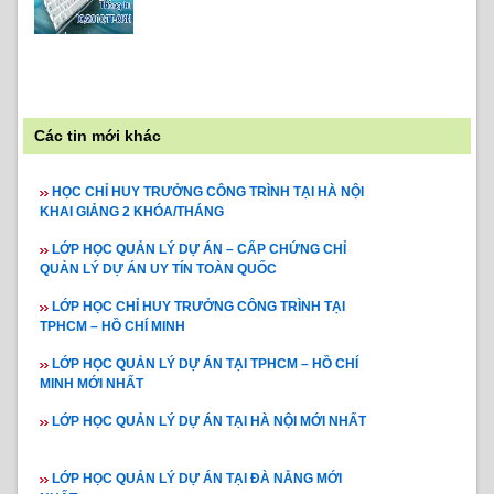
Các tin mới khác
HỌC CHỈ HUY TRƯỞNG CÔNG TRÌNH TẠI HÀ NỘI
KHAI GIẢNG 2 KHÓA/THÁNG
LỚP HỌC QUẢN LÝ DỰ ÁN – CẤP CHỨNG CHỈ
QUẢN LÝ DỰ ÁN UY TÍN TOÀN QUỐC
LỚP HỌC CHỈ HUY TRƯỞNG CÔNG TRÌNH TẠI
TPHCM – HỒ CHÍ MINH
LỚP HỌC QUẢN LÝ DỰ ÁN TẠI TPHCM – HỒ CHÍ
MINH MỚI NHẤT
LỚP HỌC QUẢN LÝ DỰ ÁN TẠI HÀ NỘI MỚI NHẤT
LỚP HỌC QUẢN LÝ DỰ ÁN TẠI ĐÀ NẴNG MỚI