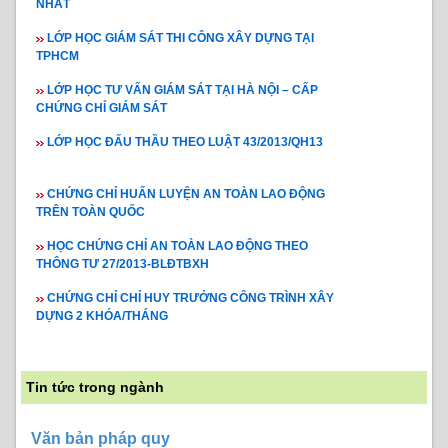
NHẤT
LỚP HỌC GIÁM SÁT THI CÔNG XÂY DỰNG TẠI
TPHCM
LỚP HỌC TƯ VẤN GIÁM SÁT TẠI HÀ NỘI – CẤP
CHỨNG CHỈ GIÁM SÁT
LỚP HỌC ĐẤU THẦU THEO LUẬT 43/2013/QH13
CHỨNG CHỈ HUẤN LUYỆN AN TOÀN LAO ĐỘNG
TRÊN TOÀN QUỐC
HỌC CHỨNG CHỈ AN TOÀN LAO ĐỘNG THEO
THÔNG TƯ 27/2013-BLĐTBXH
CHỨNG CHỈ CHỈ HUY TRƯỞNG CÔNG TRÌNH XÂY
DỰNG 2 KHÓA/THÁNG
Tin tức trong ngành
Văn bản pháp quy