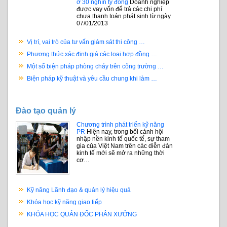
ở 30 nghìn tỷ đồng
Doanh nghiệp
được vay vốn để trả các chi phí
chưa thanh toán phát sinh từ ngày
07/01/2013
Vị trí, vai trò của tư vấn giám sát thi công …
Phương thức xác định giá các loại hợp đồng …
Một số biện pháp phòng cháy trên công trường …
Biện pháp kỹ thuật và yêu cầu chung khi làm …
Đào tạo quản lý
Chương trình phát triển kỹ năng
PR
Hiện nay, trong bối cảnh hội
nhập nền kinh tế quốc tế, sự tham
gia của Việt Nam trên các diễn đàn
kinh tế mới sẽ mở ra những thời
cơ…
Kỹ năng Lãnh đạo & quản lý hiệu quả
Khóa học kỹ năng giao tiếp
KHÓA HỌC QUẢN ĐỐC PHÂN XƯỞNG