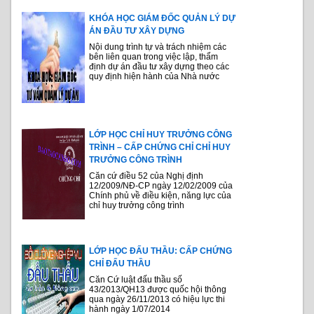
KHÓA HỌC GIÁM ĐỐC QUẢN LÝ DỰ
ÁN ĐẦU TƯ XÂY DỰNG
Nội dung trình tự và trách nhiệm các
bên liên quan trong việc lập, thẩm
định dự án đầu tư xây dựng theo các
quy định hiện hành của Nhà nước
LỚP HỌC CHỈ HUY TRƯỞNG CÔNG
TRÌNH – CẤP CHỨNG CHỈ CHỈ HUY
TRƯỞNG CÔNG TRÌNH
Căn cứ điều 52 của Nghị định
12/2009/NĐ-CP ngày 12/02/2009 của
Chính phủ về điều kiện, năng lực của
chỉ huy trưởng công trình
LỚP HỌC ĐẤU THẦU: CẤP CHỨNG
CHỈ ĐẤU THẦU
Căn Cứ luật đấu thầu số
43/2013/QH13 được quốc hội thông
qua ngày 26/11/2013 có hiệu lực thi
hành ngày 1/07/2014