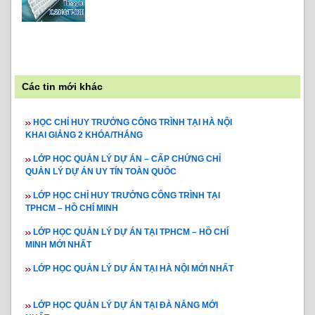
Các tin mới khác
HỌC CHỈ HUY TRƯỞNG CÔNG TRÌNH TẠI HÀ NỘI
KHAI GIẢNG 2 KHÓA/THÁNG
LỚP HỌC QUẢN LÝ DỰ ÁN – CẤP CHỨNG CHỈ
QUẢN LÝ DỰ ÁN UY TÍN TOÀN QUỐC
LỚP HỌC CHỈ HUY TRƯỞNG CÔNG TRÌNH TẠI
TPHCM – HỒ CHÍ MINH
LỚP HỌC QUẢN LÝ DỰ ÁN TẠI TPHCM – HỒ CHÍ
MINH MỚI NHẤT
LỚP HỌC QUẢN LÝ DỰ ÁN TẠI HÀ NỘI MỚI NHẤT
LỚP HỌC QUẢN LÝ DỰ ÁN TẠI ĐÀ NẴNG MỚI