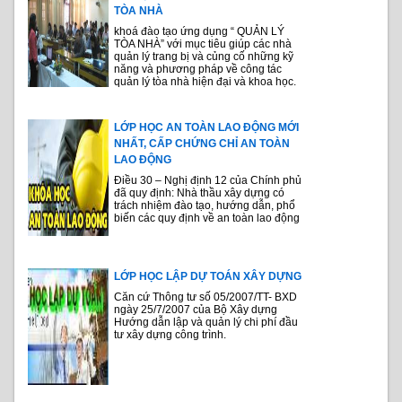
TÒA NHÀ
khoá đào tạo ứng dụng “ QUẢN LÝ
TÒA NHÀ” với mục tiêu giúp các nhà
quản lý trang bị và củng cố những kỹ
năng và phương pháp về công tác
quản lý tòa nhà hiện đại và khoa học.
LỚP HỌC AN TOÀN LAO ĐỘNG MỚI
NHẤT, CẤP CHỨNG CHỈ AN TOÀN
LAO ĐỘNG
Điều 30 – Nghị định 12 của Chính phủ
đã quy định: Nhà thầu xây dựng có
trách nhiệm đào tạo, hướng dẫn, phổ
biến các quy định về an toàn lao động
LỚP HỌC LẬP DỰ TOÁN XÂY DỰNG
Căn cứ Thông tư số 05/2007/TT- BXD
ngày 25/7/2007 của Bộ Xây dựng
Hướng dẫn lập và quản lý chi phí đầu
tư xây dựng công trình.