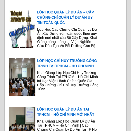
LỚP HỌC QUẢN LÝ DỰ ÁN – CẤP
CHỨNG CHỈ QUẢN LÝ DỰ ÁN UY
TÍN TOÀN QUỐC
Lớp Học Cấp Chứng Chỉ Quản Lý Dự
Án Xây Dựng trên toàn quốc theo quy
định mới nhất của Bộ Xây Dựng. Khai
Giảng hàng tháng tại Viện Nghiên
Cứu Đào Tạo Và Bồi Dưỡng Cán Bộ
LỚP HỌC CHỈ HUY TRƯỞNG CÔNG
TRÌNH TẠI TPHCM – HỒ CHÍ MINH
Khai Giảng Lớp Học Chỉ Huy Trưởng
Công Trình Tại TPHCM – Hồ Chí Minh
tại Học Viện Hành Chính Quốc Gia.
Cấp Chứng Chỉ Chỉ Huy Trưởng Công
Trình
LỚP HỌC QUẢN LÝ DỰ ÁN TẠI
TPHCM – HỒ CHÍ MINH MỚI NHẤT
Khai Giảng Lớp Học Quản Lý Dự Án
Tại TPHCM – Hồ Chí Minh | Cấp
Chứng Chỉ Quản Lý Dự Án Tại TP Hồ