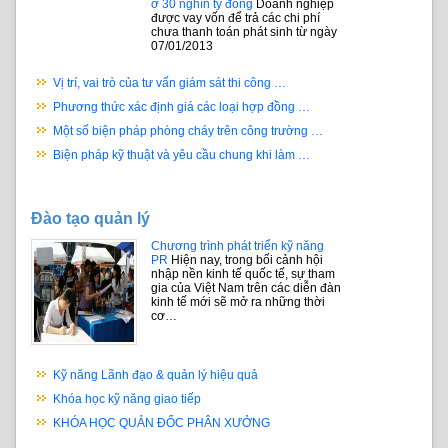
ở 30 nghìn tỷ đồng
Doanh nghiệp
được vay vốn để trả các chi phí
chưa thanh toán phát sinh từ ngày
07/01/2013
Vị trí, vai trò của tư vấn giám sát thi công …
Phương thức xác định giá các loại hợp đồng …
Một số biện pháp phòng cháy trên công trường …
Biện pháp kỹ thuật và yêu cầu chung khi làm …
Đào tạo quản lý
Chương trình phát triển kỹ năng
PR
Hiện nay, trong bối cảnh hội
nhập nền kinh tế quốc tế, sự tham
gia của Việt Nam trên các diễn đàn
kinh tế mới sẽ mở ra những thời
cơ…
Kỹ năng Lãnh đạo & quản lý hiệu quả
Khóa học kỹ năng giao tiếp
KHÓA HỌC QUẢN ĐỐC PHÂN XƯỞNG