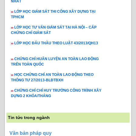
NHẤT
LỚP HỌC GIÁM SÁT THI CÔNG XÂY DỰNG TẠI
TPHCM
LỚP HỌC TƯ VẤN GIÁM SÁT TẠI HÀ NỘI – CẤP
CHỨNG CHỈ GIÁM SÁT
LỚP HỌC ĐẤU THẦU THEO LUẬT 43/2013/QH13
CHỨNG CHỈ HUẤN LUYỆN AN TOÀN LAO ĐỘNG
TRÊN TOÀN QUỐC
HỌC CHỨNG CHỈ AN TOÀN LAO ĐỘNG THEO
THÔNG TƯ 27/2013-BLĐTBXH
CHỨNG CHỈ CHỈ HUY TRƯỞNG CÔNG TRÌNH XÂY
DỰNG 2 KHÓA/THÁNG
Tin tức trong ngành
Văn bản pháp quy