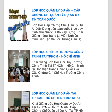
LỚP HỌC QUẢN LÝ DỰ ÁN – CẤP
CHỨNG CHỈ QUẢN LÝ DỰ ÁN UY
TÍN TOÀN QUỐC
Lớp Học Cấp Chứng Chỉ Quản Lý Dự
Án Xây Dựng trên toàn quốc theo quy
định mới nhất của Bộ Xây Dựng. Khai
Giảng hàng tháng tại Viện Nghiên
Cứu Đào Tạo Và Bồi Dưỡng Cán Bộ
LỚP HỌC CHỈ HUY TRƯỞNG CÔNG
TRÌNH TẠI TPHCM – HỒ CHÍ MINH
Khai Giảng Lớp Học Chỉ Huy Trưởng
Công Trình Tại TPHCM – Hồ Chí Minh
tại Học Viện Hành Chính Quốc Gia.
Cấp Chứng Chỉ Chỉ Huy Trưởng Công
Trình
LỚP HỌC QUẢN LÝ DỰ ÁN TẠI
TPHCM – HỒ CHÍ MINH MỚI NHẤT
Khai Giảng Lớp Học Quản Lý Dự Án
Tại TPHCM – Hồ Chí Minh | Cấp
Chứng Chỉ Quản Lý Dự Án Tại TP Hồ