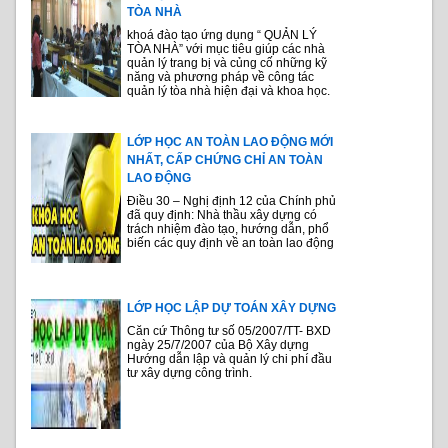
TÒA NHÀ
khoá đào tạo ứng dụng “ QUẢN LÝ
TÒA NHÀ” với mục tiêu giúp các nhà
quản lý trang bị và củng cố những kỹ
năng và phương pháp về công tác
quản lý tòa nhà hiện đại và khoa học.
LỚP HỌC AN TOÀN LAO ĐỘNG MỚI
NHẤT, CẤP CHỨNG CHỈ AN TOÀN
LAO ĐỘNG
Điều 30 – Nghị định 12 của Chính phủ
đã quy định: Nhà thầu xây dựng có
trách nhiệm đào tạo, hướng dẫn, phổ
biến các quy định về an toàn lao động
LỚP HỌC LẬP DỰ TOÁN XÂY DỰNG
Căn cứ Thông tư số 05/2007/TT- BXD
ngày 25/7/2007 của Bộ Xây dựng
Hướng dẫn lập và quản lý chi phí đầu
tư xây dựng công trình.