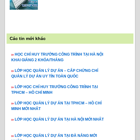
Các tin mới khác
HỌC CHỈ HUY TRƯỞNG CÔNG TRÌNH TẠI HÀ NỘI
KHAI GIẢNG 2 KHÓA/THÁNG
LỚP HỌC QUẢN LÝ DỰ ÁN – CẤP CHỨNG CHỈ
QUẢN LÝ DỰ ÁN UY TÍN TOÀN QUỐC
LỚP HỌC CHỈ HUY TRƯỞNG CÔNG TRÌNH TẠI
TPHCM – HỒ CHÍ MINH
LỚP HỌC QUẢN LÝ DỰ ÁN TẠI TPHCM – HỒ CHÍ
MINH MỚI NHẤT
LỚP HỌC QUẢN LÝ DỰ ÁN TẠI HÀ NỘI MỚI NHẤT
LỚP HỌC QUẢN LÝ DỰ ÁN TẠI ĐÀ NẴNG MỚI