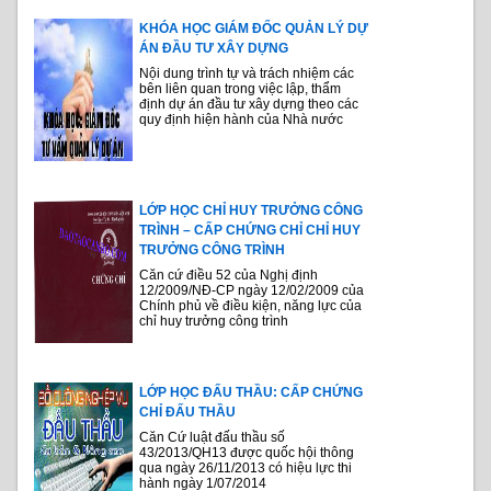
KHÓA HỌC GIÁM ĐỐC QUẢN LÝ DỰ
ÁN ĐẦU TƯ XÂY DỰNG
Nội dung trình tự và trách nhiệm các
bên liên quan trong việc lập, thẩm
định dự án đầu tư xây dựng theo các
quy định hiện hành của Nhà nước
LỚP HỌC CHỈ HUY TRƯỞNG CÔNG
TRÌNH – CẤP CHỨNG CHỈ CHỈ HUY
TRƯỞNG CÔNG TRÌNH
Căn cứ điều 52 của Nghị định
12/2009/NĐ-CP ngày 12/02/2009 của
Chính phủ về điều kiện, năng lực của
chỉ huy trưởng công trình
LỚP HỌC ĐẤU THẦU: CẤP CHỨNG
CHỈ ĐẤU THẦU
Căn Cứ luật đấu thầu số
43/2013/QH13 được quốc hội thông
qua ngày 26/11/2013 có hiệu lực thi
hành ngày 1/07/2014