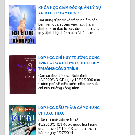
KHÓA HỌC GIÁM ĐỐC QUẢN LÝ DỰ
ÁN ĐẦU TƯ XÂY DỰNG
Nội dung trình tự và trách nhiệm các
bên liên quan trong việc lập, thẩm
định dự án đầu tư xây dựng theo các
quy định hiện hành của Nhà nước
LỚP HỌC CHỈ HUY TRƯỞNG CÔNG
TRÌNH – CẤP CHỨNG CHỈ CHỈ HUY
TRƯỞNG CÔNG TRÌNH
Căn cứ điều 52 của Nghị định
12/2009/NĐ-CP ngày 12/02/2009 của
Chính phủ về điều kiện, năng lực của
chỉ huy trưởng công trình
LỚP HỌC ĐẤU THẦU: CẤP CHỨNG
CHỈ ĐẤU THẦU
Căn Cứ luật đấu thầu số
43/2013/QH13 được quốc hội thông
qua ngày 26/11/2013 có hiệu lực thi
hành ngày 1/07/2014