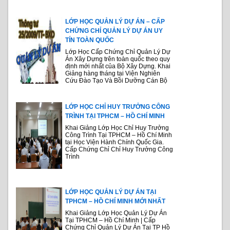
LỚP HỌC QUẢN LÝ DỰ ÁN – CẤP
CHỨNG CHỈ QUẢN LÝ DỰ ÁN UY
TÍN TOÀN QUỐC
Lớp Học Cấp Chứng Chỉ Quản Lý Dự
Án Xây Dựng trên toàn quốc theo quy
định mới nhất của Bộ Xây Dựng. Khai
Giảng hàng tháng tại Viện Nghiên
Cứu Đào Tạo Và Bồi Dưỡng Cán Bộ
LỚP HỌC CHỈ HUY TRƯỞNG CÔNG
TRÌNH TẠI TPHCM – HỒ CHÍ MINH
Khai Giảng Lớp Học Chỉ Huy Trưởng
Công Trình Tại TPHCM – Hồ Chí Minh
tại Học Viện Hành Chính Quốc Gia.
Cấp Chứng Chỉ Chỉ Huy Trưởng Công
Trình
LỚP HỌC QUẢN LÝ DỰ ÁN TẠI
TPHCM – HỒ CHÍ MINH MỚI NHẤT
Khai Giảng Lớp Học Quản Lý Dự Án
Tại TPHCM – Hồ Chí Minh | Cấp
Chứng Chỉ Quản Lý Dự Án Tại TP Hồ