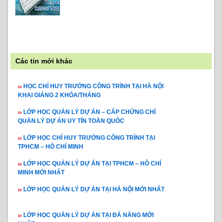
Các tin mới khác
HỌC CHỈ HUY TRƯỞNG CÔNG TRÌNH TẠI HÀ NỘI
KHAI GIẢNG 2 KHÓA/THÁNG
LỚP HỌC QUẢN LÝ DỰ ÁN – CẤP CHỨNG CHỈ
QUẢN LÝ DỰ ÁN UY TÍN TOÀN QUỐC
LỚP HỌC CHỈ HUY TRƯỞNG CÔNG TRÌNH TẠI
TPHCM – HỒ CHÍ MINH
LỚP HỌC QUẢN LÝ DỰ ÁN TẠI TPHCM – HỒ CHÍ
MINH MỚI NHẤT
LỚP HỌC QUẢN LÝ DỰ ÁN TẠI HÀ NỘI MỚI NHẤT
LỚP HỌC QUẢN LÝ DỰ ÁN TẠI ĐÀ NẴNG MỚI