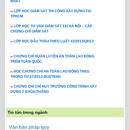
NHẤT
LỚP HỌC GIÁM SÁT THI CÔNG XÂY DỰNG TẠI
TPHCM
LỚP HỌC TƯ VẤN GIÁM SÁT TẠI HÀ NỘI – CẤP
CHỨNG CHỈ GIÁM SÁT
LỚP HỌC ĐẤU THẦU THEO LUẬT 43/2013/QH13
CHỨNG CHỈ HUẤN LUYỆN AN TOÀN LAO ĐỘNG
TRÊN TOÀN QUỐC
HỌC CHỨNG CHỈ AN TOÀN LAO ĐỘNG THEO
THÔNG TƯ 27/2013-BLĐTBXH
CHỨNG CHỈ CHỈ HUY TRƯỞNG CÔNG TRÌNH XÂY
DỰNG 2 KHÓA/THÁNG
Tin tức trong ngành
Văn bản pháp quy