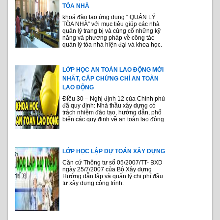
TÒA NHÀ
khoá đào tạo ứng dụng “ QUẢN LÝ
TÒA NHÀ” với mục tiêu giúp các nhà
quản lý trang bị và củng cố những kỹ
năng và phương pháp về công tác
quản lý tòa nhà hiện đại và khoa học.
LỚP HỌC AN TOÀN LAO ĐỘNG MỚI
NHẤT, CẤP CHỨNG CHỈ AN TOÀN
LAO ĐỘNG
Điều 30 – Nghị định 12 của Chính phủ
đã quy định: Nhà thầu xây dựng có
trách nhiệm đào tạo, hướng dẫn, phổ
biến các quy định về an toàn lao động
LỚP HỌC LẬP DỰ TOÁN XÂY DỰNG
Căn cứ Thông tư số 05/2007/TT- BXD
ngày 25/7/2007 của Bộ Xây dựng
Hướng dẫn lập và quản lý chi phí đầu
tư xây dựng công trình.