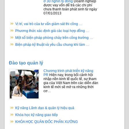
ở 30 nghìn tỷ đồng
Doanh nghiệp
được vay vốn để trả các chi phí
chưa thanh toán phát sinh từ ngày
07/01/2013
Vị trí, vai trò của tư vấn giám sát thi công …
Phương thức xác định giá các loại hợp đồng …
Một số biện pháp phòng cháy trên công trường …
Biện pháp kỹ thuật và yêu cầu chung khi làm …
Đào tạo quản lý
Chương trình phát triển kỹ năng
PR
Hiện nay, trong bối cảnh hội
nhập nền kinh tế quốc tế, sự tham
gia của Việt Nam trên các diễn đàn
kinh tế mới sẽ mở ra những thời
cơ…
Kỹ năng Lãnh đạo & quản lý hiệu quả
Khóa học kỹ năng giao tiếp
KHÓA HỌC QUẢN ĐỐC PHÂN XƯỞNG