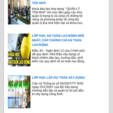
TÒA NHÀ
khoá đào tạo ứng dụng “ QUẢN LÝ
TÒA NHÀ” với mục tiêu giúp các nhà
quản lý trang bị và củng cố những kỹ
năng và phương pháp về công tác
quản lý tòa nhà hiện đại và khoa học.
LỚP HỌC AN TOÀN LAO ĐỘNG MỚI
NHẤT, CẤP CHỨNG CHỈ AN TOÀN
LAO ĐỘNG
Điều 30 – Nghị định 12 của Chính phủ
đã quy định: Nhà thầu xây dựng có
trách nhiệm đào tạo, hướng dẫn, phổ
biến các quy định về an toàn lao động
LỚP HỌC LẬP DỰ TOÁN XÂY DỰNG
Căn cứ Thông tư số 05/2007/TT- BXD
ngày 25/7/2007 của Bộ Xây dựng
Hướng dẫn lập và quản lý chi phí đầu
tư xây dựng công trình.