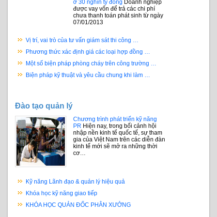
ở 30 nghìn tỷ đồng
Doanh nghiệp
được vay vốn để trả các chi phí
chưa thanh toán phát sinh từ ngày
07/01/2013
Vị trí, vai trò của tư vấn giám sát thi công …
Phương thức xác định giá các loại hợp đồng …
Một số biện pháp phòng cháy trên công trường …
Biện pháp kỹ thuật và yêu cầu chung khi làm …
Đào tạo quản lý
Chương trình phát triển kỹ năng
PR
Hiện nay, trong bối cảnh hội
nhập nền kinh tế quốc tế, sự tham
gia của Việt Nam trên các diễn đàn
kinh tế mới sẽ mở ra những thời
cơ…
Kỹ năng Lãnh đạo & quản lý hiệu quả
Khóa học kỹ năng giao tiếp
KHÓA HỌC QUẢN ĐỐC PHÂN XƯỞNG