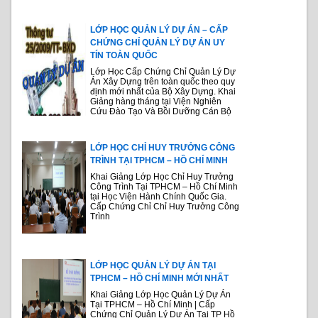
LỚP HỌC QUẢN LÝ DỰ ÁN – CẤP
CHỨNG CHỈ QUẢN LÝ DỰ ÁN UY
TÍN TOÀN QUỐC
Lớp Học Cấp Chứng Chỉ Quản Lý Dự
Án Xây Dựng trên toàn quốc theo quy
định mới nhất của Bộ Xây Dựng. Khai
Giảng hàng tháng tại Viện Nghiên
Cứu Đào Tạo Và Bồi Dưỡng Cán Bộ
LỚP HỌC CHỈ HUY TRƯỞNG CÔNG
TRÌNH TẠI TPHCM – HỒ CHÍ MINH
Khai Giảng Lớp Học Chỉ Huy Trưởng
Công Trình Tại TPHCM – Hồ Chí Minh
tại Học Viện Hành Chính Quốc Gia.
Cấp Chứng Chỉ Chỉ Huy Trưởng Công
Trình
LỚP HỌC QUẢN LÝ DỰ ÁN TẠI
TPHCM – HỒ CHÍ MINH MỚI NHẤT
Khai Giảng Lớp Học Quản Lý Dự Án
Tại TPHCM – Hồ Chí Minh | Cấp
Chứng Chỉ Quản Lý Dự Án Tại TP Hồ