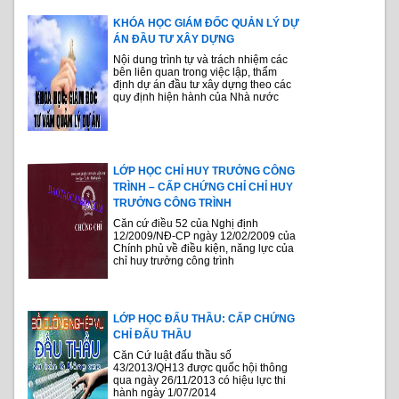
KHÓA HỌC GIÁM ĐỐC QUẢN LÝ DỰ
ÁN ĐẦU TƯ XÂY DỰNG
Nội dung trình tự và trách nhiệm các
bên liên quan trong việc lập, thẩm
định dự án đầu tư xây dựng theo các
quy định hiện hành của Nhà nước
LỚP HỌC CHỈ HUY TRƯỞNG CÔNG
TRÌNH – CẤP CHỨNG CHỈ CHỈ HUY
TRƯỞNG CÔNG TRÌNH
Căn cứ điều 52 của Nghị định
12/2009/NĐ-CP ngày 12/02/2009 của
Chính phủ về điều kiện, năng lực của
chỉ huy trưởng công trình
LỚP HỌC ĐẤU THẦU: CẤP CHỨNG
CHỈ ĐẤU THẦU
Căn Cứ luật đấu thầu số
43/2013/QH13 được quốc hội thông
qua ngày 26/11/2013 có hiệu lực thi
hành ngày 1/07/2014