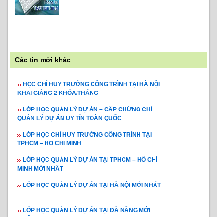
Các tin mới khác
HỌC CHỈ HUY TRƯỞNG CÔNG TRÌNH TẠI HÀ NỘI
KHAI GIẢNG 2 KHÓA/THÁNG
LỚP HỌC QUẢN LÝ DỰ ÁN – CẤP CHỨNG CHỈ
QUẢN LÝ DỰ ÁN UY TÍN TOÀN QUỐC
LỚP HỌC CHỈ HUY TRƯỞNG CÔNG TRÌNH TẠI
TPHCM – HỒ CHÍ MINH
LỚP HỌC QUẢN LÝ DỰ ÁN TẠI TPHCM – HỒ CHÍ
MINH MỚI NHẤT
LỚP HỌC QUẢN LÝ DỰ ÁN TẠI HÀ NỘI MỚI NHẤT
LỚP HỌC QUẢN LÝ DỰ ÁN TẠI ĐÀ NẴNG MỚI