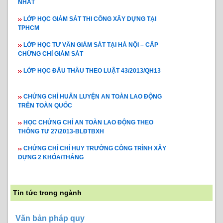
NHẤT
LỚP HỌC GIÁM SÁT THI CÔNG XÂY DỰNG TẠI
TPHCM
LỚP HỌC TƯ VẤN GIÁM SÁT TẠI HÀ NỘI – CẤP
CHỨNG CHỈ GIÁM SÁT
LỚP HỌC ĐẤU THẦU THEO LUẬT 43/2013/QH13
CHỨNG CHỈ HUẤN LUYỆN AN TOÀN LAO ĐỘNG
TRÊN TOÀN QUỐC
HỌC CHỨNG CHỈ AN TOÀN LAO ĐỘNG THEO
THÔNG TƯ 27/2013-BLĐTBXH
CHỨNG CHỈ CHỈ HUY TRƯỞNG CÔNG TRÌNH XÂY
DỰNG 2 KHÓA/THÁNG
Tin tức trong ngành
Văn bản pháp quy