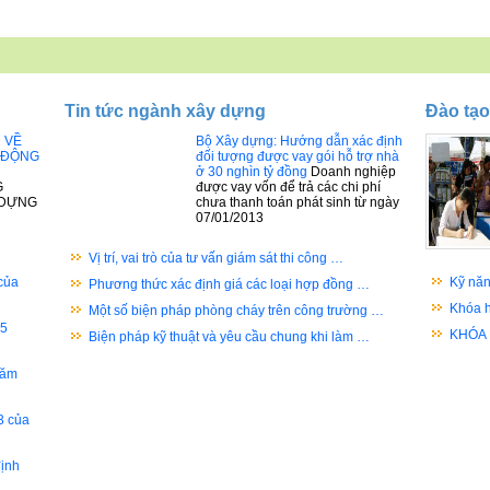
Tin tức ngành xây dựng
Đào tạo
Đ VỀ
Bộ Xây dựng: Hướng dẫn xác định
 ĐỘNG
đối tượng được vay gói hỗ trợ nhà
ở 30 nghìn tỷ đồng
Doanh nghiệp
G
được vay vốn để trả các chi phí
 DỰNG
chưa thanh toán phát sinh từ ngày
07/01/2013
Vị trí, vai trò của tư vấn giám sát thi công …
của
Kỹ năn
Phương thức xác định giá các loại hợp đồng …
Khóa h
Một số biện pháp phòng cháy trên công trường …
05
KHÓA
Biện pháp kỹ thuật và yêu cầu chung khi làm …
năm
3 của
ịnh