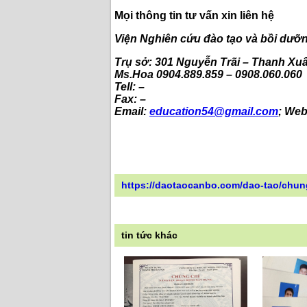
Mọi thông tin tư vấn xin liên hệ
Viện Nghiên cứu đào tạo và bồi dưỡ
Trụ sở: 301 Nguyễn Trãi – Thanh Xuâ
Ms.Hoa 0904.889.859 – 0908.060.060
Tell: –
Fax: –
Email:
education54@gmail.com
; Web
https://daotaocanbo.com/dao-tao/chun
tin tức khác